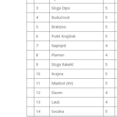
3
Sloga Dipo
5
4
Budućnost
5
5
Bratstvo
5
6
Polet Krajišnik
5
7
Naprijed
4
8
Plamen
4
9
Sloga Rakelić
5
10
Krajina
5
11
Mladost (KV)
5
12
Slaven
4
13
Lauš
4
14
Svodna
5