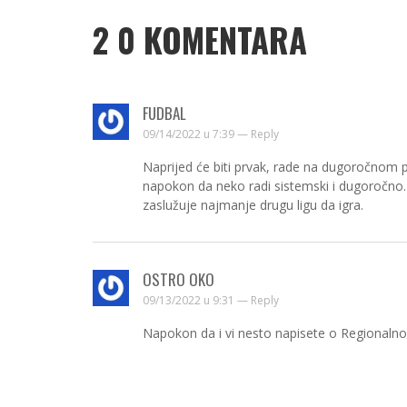
2
0 KOMENTARA
FUDBAL
09/14/2022 u 7:39 —
Reply
Naprijed će biti prvak, rade na dugoročnom p
napokon da neko radi sistemski i dugoročno. 
zaslužuje najmanje drugu ligu da igra.
OSTRO OKO
09/13/2022 u 9:31 —
Reply
Napokon da i vi nesto napisete o Regionaln