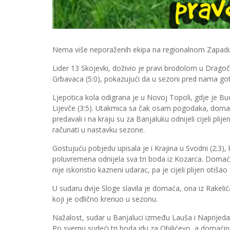
Nema više neporaženih ekipa na regionalnom Zapadu
Lider 13 Skojevki, doživio je pravi brodolom u Dragoč
Grbavaca (5:0), pokazujući da u sezoni pred nama go
Ljepotica kola odigrana je u Novoj Topoli, gdje je Bu
Lijevče (3:5). Utakmica sa čak osam pogodaka, domaćin
predavali i na kraju su za Banjaluku odnijeli cijeli pli
računati u nastavku sezone.
Gostujuću pobjedu upisala je i Krajina u Svodni (2:3), 
poluvremena odnijela sva tri boda iz Kozarca. Domaćin
nije iskoristio kazneni udarac, pa je cijeli plijen otiša
U sudaru dvije Sloge slavila je domaća, ona iz Rakelić
koji je odlično krenuo u sezonu.
Nažalost, sudar u Banjaluci između Lauša i Naprijeda 
Po svemu sudeći tri boda idu za Obilićevo, a domaći