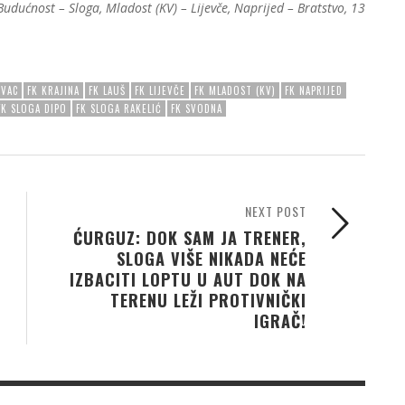
Budućnost – Sloga, Mladost (KV) – Lijevče, Naprijed – Bratstvo, 13
OVAC
FK KRAJINA
FK LAUŠ
FK LIJEVČE
FK MLADOST (KV)
FK NAPRIJED
FK SLOGA DIPO
FK SLOGA RAKELIĆ
FK SVODNA
NEXT POST
ĆURGUZ: DOK SAM JA TRENER,
SLOGA VIŠE NIKADA NEĆE
IZBACITI LOPTU U AUT DOK NA
TERENU LEŽI PROTIVNIČKI
IGRAČ!