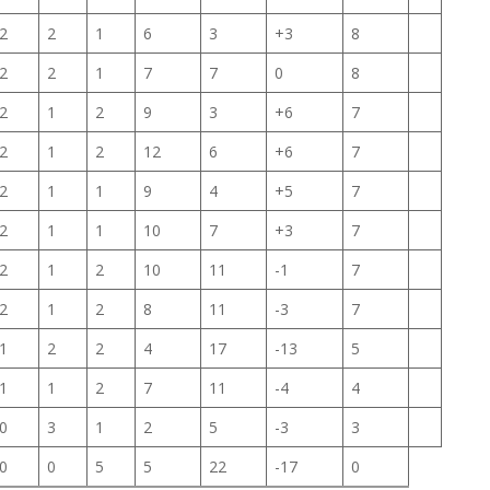
2
2
1
6
3
+3
8
2
2
1
7
7
0
8
2
1
2
9
3
+6
7
2
1
2
12
6
+6
7
2
1
1
9
4
+5
7
2
1
1
10
7
+3
7
2
1
2
10
11
-1
7
2
1
2
8
11
-3
7
1
2
2
4
17
-13
5
1
1
2
7
11
-4
4
0
3
1
2
5
-3
3
0
0
5
5
22
-17
0