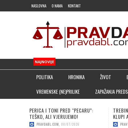
NASLOVNA
O NAMA
KONTAKT
NAJNOVIJE
POLITIKA
HRONIKA
ŽIVOT
FUDBAL
VREMENSKE (NE)PRILIKE
ZAPAŽANJA PREDS
OSTALI SPORTOVI
TREBINJAC NEBOJŠA KAPOR NA
VUČICA
KLADIONIČARSKI KUTAK
KLUPI AFRIČKOG GIGANTA!
POJAČA
PRAVDABL.COM
,
08/06/2026
PRAV