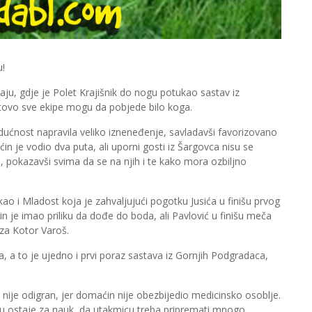
!
aju, gdje je Polet Krajišnik do nogu potukao sastav iz
tovo sve ekipe mogu da pobjede bilo koga.
dućnost napravila veliko izneneđenje, savladavši favorizovano
 je vodio dva puta, ali uporni gosti iz Šargovca nisu se
jen, pokazavši svima da se na njih i te kako mora ozbiljno
kao i Mladost koja je zahvaljujući pogotku Jusića u finišu prvog
 je imao priliku da dođe do boda, ali Pavlović u finišu meča
o za Kotor Varoš.
a, a to je ujedno i prvi poraz sastava iz Gornjih Podgradaca,
nije odigran, jer domaćin nije obezbijedio medicinsko osoblje.
nu ostaje za nauk, da utakmicu treba pripremati mnogo