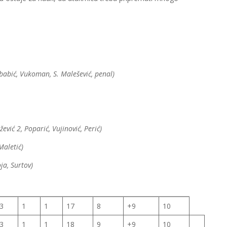
ibabić, Vukoman, S. Malešević, penal)
žević 2, Poparić, Vujinović, Perić)
 Maletić)
ja, Surtov)
3
1
1
17
8
+9
10
3
1
1
18
9
+9
10