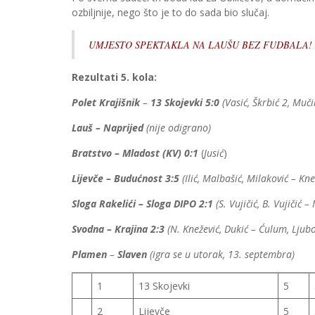
ozbiljnije, nego što je to do sada bio slučaj.
UMJESTO SPEKTAKLA NA LAUŠU BEZ FUDBALA!
Rezultati 5. kola:
Polet Krajišnik
–
13 Skojevki 5:0
(Vasić, Škrbić 2, Muč
Lauš – Naprijed
(nije odigrano)
Bratstvo – Mladost (KV) 0:1
(
Jusić
)
Lijevče – Budućnost 3:5
(Ilić, Malbašić, Milaković – Kne
Sloga Rakelići – Sloga DIPO 2:1
(S. Vujičić, B. Vujičić –
Svodna – Krajina 2:3
(N. Knežević, Dukić – Ćulum, Ljubo
Plamen
–
Slaven
(igra se u utorak, 13. septembra)
1
13 Skojevki
5
2
Lijevče
5