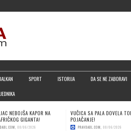
▣ PER
BALKAN
SPORT
ISTORIJA
DA SE NE ZABORAVI
JEDNIKA
 SA PALA DOVELA TOP
LUČIĆ: BIĆEMO BOLJI NEGO
NJE!
SEZONE!
DABL.COM
,
08/06/2026
PRAVDABL.COM
,
08/04/2026