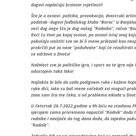
dugovi naplaćuju brzinom svjetlosti!
Šta je u osnovi- politika, provokacija, dvostruki arš
podatak- dugovi fudbalskog kluba “Borac” iz Banjal
veći dug nego što je dug našeg “Radnika”, račun “Borc
Reći ću Vam po kojoj osnovi, po osnovi istoj onoj ko
pokušaju uništiti sve ne bi li mene prikazali kao nes
prokrčili put za nove “poduhvate” koji će rezultirati
se održava u životu!
Nažalost sve je politička igra, i sport na te igre nij
odustajem tako lako!
Najlakše bi bilo da sada podignem ruke i kažem haj
ruke dići, iako su baš mene sačekali svi mogući pr
znao sam šta me čeka, a od problema nikada u život
U četvrtak 28.7.2022.godine u 9h biću na stadionu FK 
vjerujem samo privremeno napustili “Radnik” dođu t
radnike i navijače da tog dana dođu, da zajedno pok
“Radnik”.
Zahvalio bih se svi privrednicima koji su pomogli 