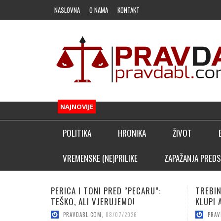
NASLOVNA
O NAMA
KONTAKT
NAJNOVIJE
POLITIKA
HRONIKA
ŽIVOT
FUDBAL
VREMENSKE (NE)PRILIKE
ZAPAŽANJA PREDS
OSTALI SPORTOVI
TREBINJAC NEBOJŠA KAPOR NA
VUČICA
KLADIONIČARSKI KUTAK
KLUPI AFRIČKOG GIGANTA!
POJAČA
PRAVDABL.COM
,
08/06/2026
PRAV