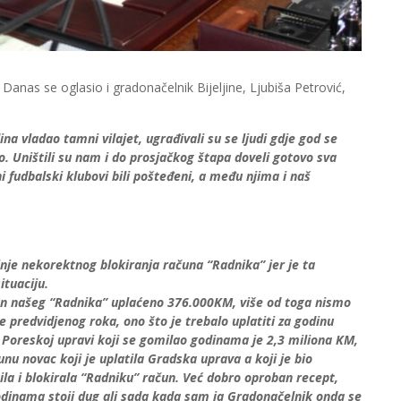
. Danas se oglasio i gradonačelnik Bijeljine, Ljubiša Petrović,
a vladao tamni vilajet, ugrađivali su se ljudi gdje god se
o. Uništili su nam i do prosjačkog štapa doveli gotovo sva
i fudbalski klubovi bili pošteđeni, a među njima i naš
nje nekorektnog blokiranja računa “Radnika” jer je ta
ituaciju.
un našeg “Radnika” uplaćeno 376.000KM, više od toga nismo
e predvidjenog roka, ono što je trebalo uplatiti za godinu
Poreskoj upravi koji se gomilao godinama je 2,3 miliona KM,
nu novac koji je uplatila Gradska uprava a koji je bio
la i blokirala “Radniku” račun. Već dobro oproban recept,
odinama stoji dug ali sada kada sam ja Gradonačelnik onda se