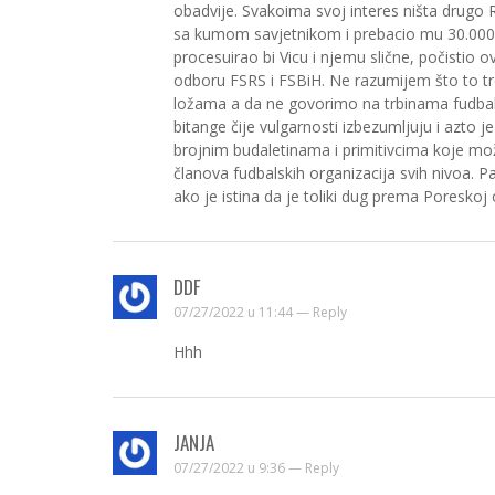
obadvije. Svakoima svoj interes ništa drugo R
sa kumom savjetnikom i prebacio mu 30.000 
procesuirao bi Vicu i njemu slične, počistio 
odboru FSRS i FSBiH. Ne razumijem što to tre
ložama a da ne govorimo na trbinama fudbals
bitange čije vulgarnosti izbezumljuju i azto
brojnim budaletinama i primitivcima koje mo
članova fudbalskih organizacija svih nivoa. 
ako je istina da je toliki dug prema Poreskoj
DDF
07/27/2022 u 11:44 —
Reply
Hhh
JANJA
07/27/2022 u 9:36 —
Reply