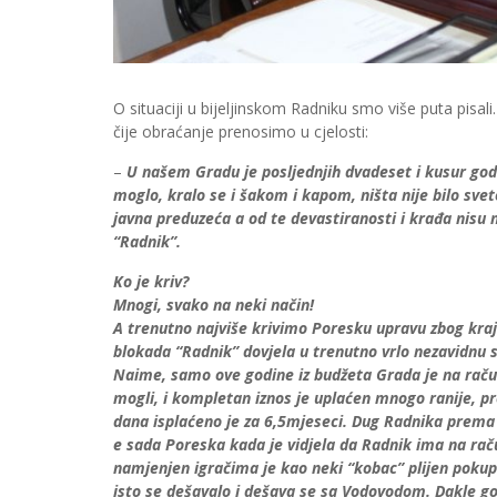
O situaciji u bijeljinskom Radniku smo više puta pisali
čije obraćanje prenosimo u cjelosti:
–
U našem Gradu je posljednjih dvadeset i kusur godin
moglo, kralo se i šakom i kapom, ništa nije bilo svet
javna preduzeća a od te devastiranosti i krađa nisu n
“Radnik”.
Ko je kriv?
Mnogi, svako na neki način!
A trenutno najviše krivimo Poresku upravu zbog kraj
blokada “Radnik” dovjela u trenutno vrlo nezavidnu s
Naime, samo ove godine iz budžeta Grada je na rač
mogli, i kompletan iznos je uplaćen mnogo ranije, pr
dana isplaćeno je za 6,5mjeseci. Dug Radnika prema 
e sada Poreska kada je vidjela da Radnik ima na raču
namjenjen igračima je kao neki “kobac” plijen pokupi
isto se dešavalo i dešava se sa Vodovodom. Dakle g