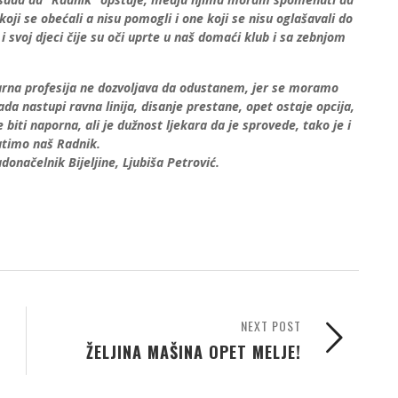
oji se obećali a nisu pomogli i one koji se nisu oglašavali do
 svoj djeci čije su oči uprte u naš domaći klub i sa zebnjom
na profesija ne dozvoljava da odustanem, jer se moramo
ada nastupi ravna linija, disanje prestane, opet ostaje opcija,
biti naporna, ali je dužnost ljekara da je sprovede, tako je i
atimo naš Radnik.
donačelnik Bijeljine, Ljubiša Petrović.
NEXT POST
ŽELJINA MAŠINA OPET MELJE!