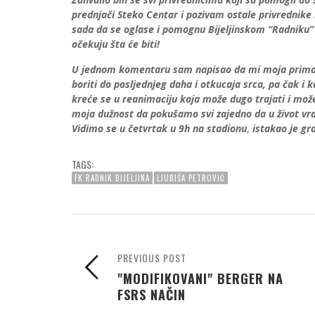
prednjači Steko Centar i pozivam ostale privrednike k
sada da se oglase i pomognu Bijeljinskom “Radniku” i
očekuju šta će biti!
U jednom komentaru sam napisao da mi moja primar
boriti do posljednjeg daha i otkucaja srca, pa čak i k
kreće se u reanimaciju koja može dugo trajati i može 
moja dužnost da pokušamo svi zajedno da u život vr
Vidimo se u četvrtak u 9h na stadionu
,
istakao je gra
TAGS:
FK RADNIK BIJELJINA
LJUBIŠA PETROVIĆ
PREVIOUS POST
"MODIFIKOVANI" BERGER NA
FSRS NAČIN