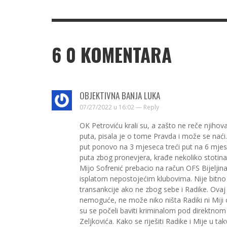
6
0 KOMENTARA
OBJEKTIVNA BANJA LUKA
07/27/2022 u 16:02 —
Reply
OK Petroviću krali su, a zašto ne reče njihova
puta, pisala je o tome Pravda i može se nać
put ponovo na 3 mjeseca treći put na 6 mjes
puta zbog pronevjera, krađe nekoliko stotina 
Mijo Sofrenić prebacio na račun OFS Bijeljin
isplatom nepostojećim klubovima. Nije bitno 
transankcije ako ne zbog sebe i Radike. Ovaj 
nemoguće, ne može niko ništa Radiki ni Miji 
su se počeli baviti kriminalom pod direktn
Zeljkovića. Kako se riješiti Radike i Mije u t