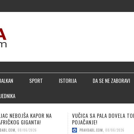
▣ PERICA
BALKAN
SPORT
ISTORIJA
DA SE NE ZABORAVI
JEDNIKA
 SA PALA DOVELA TOP
LUČIĆ: BIĆEMO BOLJI NEGO
NJE!
SEZONE!
DABL.COM
,
08/06/2026
PRAVDABL.COM
,
08/04/2026