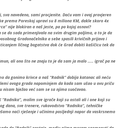
ini, sva navedeno, sami procjenite. Daću vam i ovaj provjeren
uke prema Poreskoj upravi su 8 miliona KM, dakle skoro 4x
a” nije blokiran a naš jeste, pa po kojoj osnovi?
ja se do sada primenjivala na svim drugim poljima, a to je da
posobnog Gradonačelnika a sebe spasili krivičnih prijava i
 sticanjem ličnog bogatstva dok će Grad dobiti kašičicu tek da
e imun, ali ono što ne znaju to je da sam ja malo ….. igrač pa ne
mo da gonimo krivce a naš “Radnik” dobija katanac ali neću
oblemi ovoga grada napominjem da kada sam ušao u ovu priču
u nisam bježao već sam se sa njima suočavao.
“Radnika”, molim sve igrače koji su ostali ali i one koji su
og dana, sve trenere, rukovodstvo “Radnika”, tehničke
ušamo naći rješenje i učinimo posljednji napor da vaskrsnemo
do sada da “Radnik” opstaje, medju njima moram spomenuti da