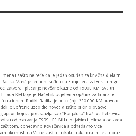
 imena i zašto ne reče da je jedan osuđen za krivična djela tri
i. Radika Marić je jednom suđen na 3 mjeseca zatvora, drugi
eci zatvora i plaćanje novčane kazne od 15000 KM. Sva tri
hiljada KM koje je Načelnik odjeljenja opštine za finansije
a funkcioneru Radiki. Radika je potrošnju 250.000 KM pravdao
dali je Sofrenić uzeo dio novca a zašto bi činio ovakve
glupson koji se predstavlja kao ”Banjaluka” traži od Petrovića
oni su od osnivanja FSRS i FS BiH u najvišim tijelima a od kada
om zaštitom, donedavno Kovačevića a odnedavno Vice
akvim okolnostima Vicine zaštite, nikako, ruka ruku mije a obraz