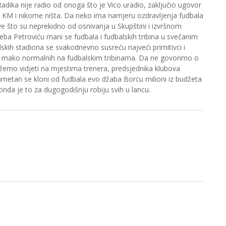
adika nije radio od onoga što je Vico uradio, zaključio ugovor
KM i nikome ništa. Da neko ima namjeru ozdravljenja fudbala
ove što su neprekidno od osnivanja u Skupštini i izvršnom
ba Petroviću mani se fudbala i fudbalskih tribina u svečanim
kih stadiona se svakodnevno susreću najveći primitivci i
 je mako normalnih na fudbalskim tribinama. Da ne govorimo o
žemo vidjeti na mjestima trenera, predsjednika klubova
Pametan se kloni od fudbala evo džaba Borcu milioni iz budžeta
 onda je to za dugogodišnju robiju svih u lancu.