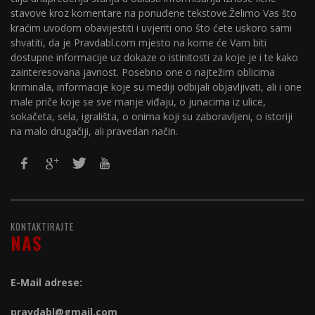
stavove kroz komentare na ponuđene tekstove.Želimo Vas što
kraćim uvodom obavijestiti i uvjeriti ono što ćete uskoro sami
shvatiti, da je Pravdabl.com mjesto na kome će Vam biti
dostupne informacije uz dokaze o istinitosti za koje je i te kako
zainteresovana javnost. Posebno one o najtežim oblicima
kriminala, informacije koje su mediji odbijali objavljivati, ali i one
male priče koje se sve manje viđaju, o junacima iz ulice,
sokačeta, sela, igrališta, o onima koji su zaboravljeni, o istoriji
na malo drugačiji, ali pravedan način.
KONTAKTIRAJTE
NAS
E-Mail adrese:
pravdabl@gmail.com