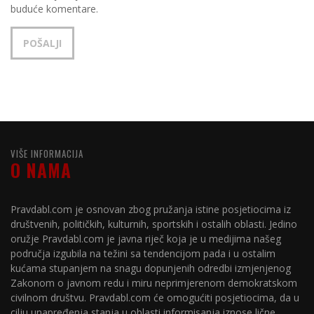
buduće komentare.
VIŠE INFORMACIJA
O NAMA
Pravdabl.com je osnovan zbog pružanja istine posjetiocima iz
društvenih, političkih, kulturnih, sportskih i ostalih oblasti. Jedino
oružje Pravdabl.com je javna riječ koja je u medijima našeg
područja izgubila na težini sa tendencijom pada i u ostalim
kućama stupanjem na snagu dopunjenih odredbi izmjenjenog
Zakonom o javnom redu i miru neprimjerenom demokratskom
civilnom društvu. Pravdabl.com će omogućiti posjetiocima, da u
cilju unapređenja stanja u oblasti informisanja iznose lične