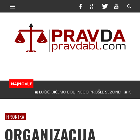
NAJNOVIJE
▣ LUČIĆ: BIĆEMO BOLJI NEGO PROŠLE SEZONE!
▣ KUNIĆ ZA 
HRONIKA
ORGANIZACIJA