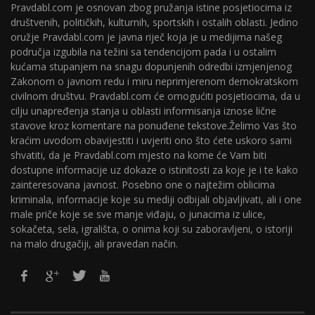
Pravdabl.com je osnovan zbog pružanja istine posjetiocima iz
društvenih, političkih, kulturnih, sportskih i ostalih oblasti. Jedino
oružje Pravdabl.com je javna riječ koja je u medijima našeg
područja izgubila na težini sa tendencijom pada i u ostalim
kućama stupanjem na snagu dopunjenih odredbi izmjenjenog
Zakonom o javnom redu i miru neprimjerenom demokratskom
civilnom društvu. Pravdabl.com će omogućiti posjetiocima, da u
cilju unapređenja stanja u oblasti informisanja iznose lične
stavove kroz komentare na ponuđene tekstove.Želimo Vas što
kraćim uvodom obavijestiti i uvjeriti ono što ćete uskoro sami
shvatiti, da je Pravdabl.com mjesto na kome će Vam biti
dostupne informacije uz dokaze o istinitosti za koje je i te kako
zainteresovana javnost. Posebno one o najtežim oblicima
kriminala, informacije koje su mediji odbijali objavljivati, ali i one
male priče koje se sve manje viđaju, o junacima iz ulice,
sokačeta, sela, igrališta, o onima koji su zaboravljeni, o istoriji
na malo drugačiji, ali pravedan način.