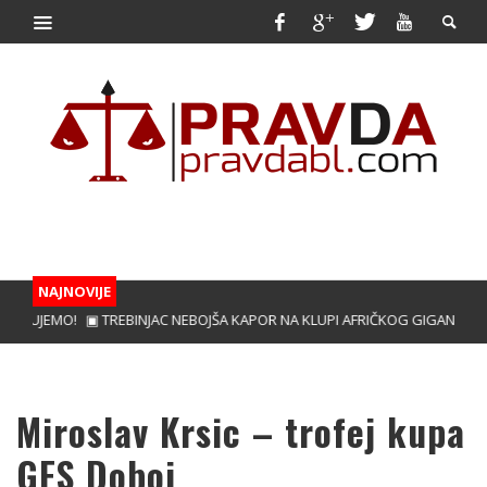
NAJNOVIJE
JERUJEMO!
▣ TREBINJAC NEBOJŠA KAPOR NA KLUPI AFRIČKOG GIGANTA!
▣ 
Miroslav Krsic – trofej kupa
GFS Doboj