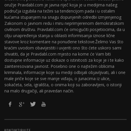
oružje Pravdabl.com je javna riječ koja je u medijima našeg
područja izgubila na težini sa tendencijom pada i u ostalim
kućama stupanjem na snagu dopunjenih odredbi izmjenjenog
Zakonom o javnom redu i miru neprimjerenom demokratskom
civilnom društvu. Pravdabl.com će omogućiti posjetiocima, da u
cilju unapređenja stanja u oblasti informisanja iznose lične
stavove kroz komentare na ponuđene tekstove.Želimo Vas što
kraćim uvodom obavijestiti i uvjeriti ono što ćete uskoro sami
shvatiti, da je Pravdabl.com mjesto na kome će Vam biti
dostupne informacije uz dokaze o istinitosti za koje je i te kako
zainteresovana javnost. Posebno one o najtežim oblicima
kriminala, informacije koje su mediji odbijali objavljivati, ali i one
male priče koje se sve manje viđaju, o junacima iz ulice,
sokačeta, sela, igrališta, o onima koji su zaboravljeni, o istoriji
na malo drugačiji, ali pravedan način.
KONTAKTIRAJTE