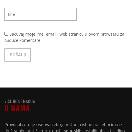
Sačuvaj moje ime, email i web stranicu u ovom browseru za
buduće komentare.
VIŠE INFORMACIJA
O NAMA
Pravdabl.com je osnovan zbog pružanja istine posjetiocima iz
društvenih, političkih, kulturnih, sportskih i ostalih oblasti. Jedino