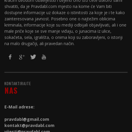
kraćim uvodom obavijestiti i uvjeriti ono što ćete uskoro sami
shvatiti, da je Pravdabl.com mjesto na kome će Vam biti
dostupne informacije uz dokaze o istinitosti za koje je i te kako
zainteresovana javnost. Posebno one o najtežim oblicima
kriminala, informacije koje su mediji odbijali objavljivati, ali i one
male priče koje se sve manje viđaju, o junacima iz ulice,
sokačeta, sela, igrališta, o onima koji su zaboravljeni, o istoriji
na malo drugačiji, ali pravedan način.
KONTAKTIRAJTE
NAS
E-Mail adrese:
pravdabl@gmail.com
kontakt@
pravdabl.com
vijesti@
pravdabl.com