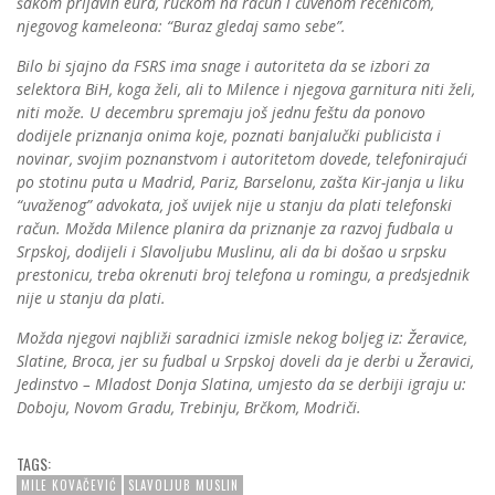
šakom prljavih eura, ručkom na račun i čuvenom rečenicom,
njegovog kameleona: “Buraz gledaj samo sebe”.
Bilo bi sjajno da FSRS ima snage i autoriteta da se izbori za
selektora BiH, koga želi, ali to Milence i njegova garnitura niti želi,
niti može. U decembru spremaju još jednu feštu da ponovo
dodijele priznanja onima koje, poznati banjalučki publicista i
novinar, svojim poznanstvom i autoritetom dovede, telefonirajući
po stotinu puta u Madrid, Pariz, Barselonu, zašta Kir-janja u liku
“uvaženog” advokata, još uvijek nije u stanju da plati telefonski
račun. Možda Milence planira da priznanje za razvoj fudbala u
Srpskoj, dodijeli i Slavoljubu Muslinu, ali da bi došao u srpsku
prestonicu, treba okrenuti broj telefona u romingu, a predsjednik
nije u stanju da plati.
Možda njegovi najbliži saradnici izmisle nekog boljeg iz: Žeravice,
Slatine, Broca, jer su fudbal u Srpskoj doveli da je derbi u Žeravici,
Jedinstvo – Mladost Donja Slatina, umjesto da se derbiji igraju u:
Doboju, Novom Gradu, Trebinju, Brčkom, Modriči.
TAGS:
MILE KOVAČEVIĆ
SLAVOLJUB MUSLIN