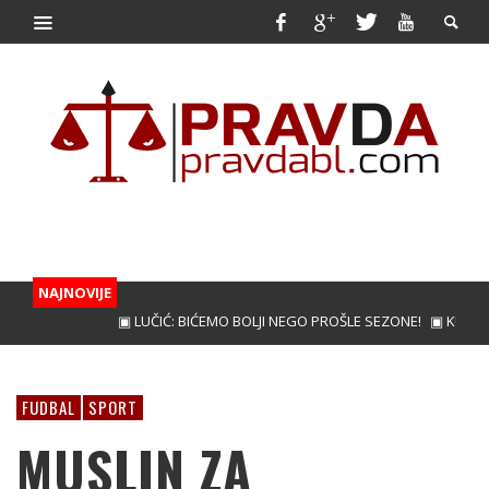
NAJNOVIJE
▣ LUČIĆ: BIĆEMO BOLJI NEGO PROŠLE SEZONE!
▣ KUNIĆ ZA 
FUDBAL
SPORT
MUSLIN ZA