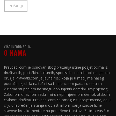
VIŠE INFORMACIJA
O NAMA
Pravdabl.com je osnovan zbog pružanja istine posjetiocima iz
društvenih, političkih, kulturnih, sportskih i ostalih oblasti. Jedino
oružje Pravdabl.com je javna riječ koja je u medijima našeg
područja izgubila na težini sa tendencijom pada i u ostalim
kućama stupanjem na snagu dopunjenih odredbi izmjenjenog
Zakonom o javnom redu i miru neprimjerenom demokratskom
civilnom društvu. Pravdabl.com će omogućiti posjetiocima, da u
cilju unapređenja stanja u oblasti informisanja iznose lične
stavove kroz komentare na ponuđene tekstove.Želimo Vas što