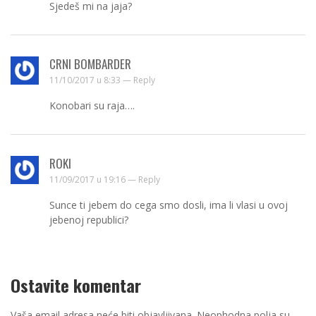
Sjedeš mi na jaja?
CRNI BOMBARDER
11/10/2017 u 8:33 —
Reply
Konobari su raja….
ROKI
11/09/2017 u 19:16 —
Reply
Sunce ti jebem do cega smo dosli, ima li vlasi u ovoj
jebenoj republici?
Ostavite komentar
Vaša email adresa neće biti objavljivana.
Neophodna polja su