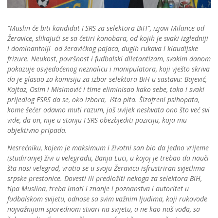
“Muslin će biti kandidat FSRS za selektora BiH”, izjavi Milance od
Žeravice, slikajući se sa četiri konobara, od kojih je svaki izgledniji
i dominantniji od žeravičkog pajaca, dugih rukava i klaudijske
frizure. Neukost, površnost i fudbalski diletantizam, svakim danom
pokazuje osvjedočenog neznalicu i manipulatora, koji vješto skriva
da je glasao za komisiju za izbor selektora BiH u sastavu: Bajević,
Kajtaz, Osim i Misimović i time eliminisao kako sebe, tako i svaki
prijedlog FSRS da se, oko izbora, išta pita. Šizofreni psihopata,
kome šećer odavno muti razum, još uvijek neshvata ono što već svi
vide, da on, nije u stanju FSRS obezbjediti poziciju, koja mu
objektivno pripada.
Nesrećniku, kojem je maksimum i životni san bio da jedno vrijeme
(studiranje) živi u velegradu, Banja Luci, u kojoj je trebao da nauči
šta nosi velegrad, vratio se u svoju Žeravicu isfrustriran svjetlima
srpske prestonice. Dovesti ili predložiti nekoga za selektora BiH,
tipa Muslina, treba imati i znanje i poznanstva i autoritet u
fudbalskom svijetu, odnose sa svim važnim ljudima, koji rukovode
najvažnijom sporednom stvari na svijetu, a ne kao naš vođa, sa