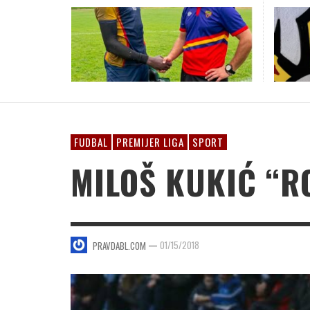
PERIC
TEŠKO
SARAJEVO POKAZALO SVOJE PRAVO LICE
IN MEMORIAM- PREMINUO LEGENDA NAPRIJED
SPORTSKE IGRE MEDLJANACA 2026: NAJBOLJI
KAKO JE PREDRAG SPASIĆ OD ZVIJEZDE
KAKO I ZAŠTO JE JOSIP BROZ DOBIO NADIMA
I U RATU UVIJEK JE BIO BORAC!
ZELJKOVIĆ: SVETINJU TREBA ČUVATI, JER NA
PRA
DOČEKOM FUDBALERA BORCA!
MILAN VLAJIĆ
TAKMIČARI IZ ŽABLJA! (FOTO)
JUGOSLAVIJE I SLAVNOG REALA POSTAO
TITO!
KUP TO UISTINU JESTE!
PRAVDABL.COM
,
04/11/2026
BESKUĆNIK!
NA ČEMERNU ZIMSKA IDILA!
KAKVA BI TEK (NE)BEZBJEDNOST UTAKMICA,
PRAVDABL.COM
PRAVDABL.COM
PRAVDABL.COM
PRAVDABL.COM
PRAVDABL.COM
,
,
,
,
,
05/04/2026
07/16/2026
06/21/2026
06/18/2026
05/23/2023
BILA PO SPAJANJU ENTITETSKIH PRVIH LIGA 
PRAVDABL.COM
,
11/12/2024
PRAVDABL.COM
,
01/10/2021
PRAVDABL.COM
,
04/15/2023
SAŠA MATIĆ: RADUJEM SE PRVOM SOLISTIČK
FUDBAL
PREMIJER LIGA
SPORT
KONCERTU U DVORANI “BORIK” – BIĆE NOĆ 
MILOŠ KUKIĆ “R
PAMĆENJE!
PRAVDABL.COM
,
10/31/2025
—
01/15/2018
PRAVDABL.COM