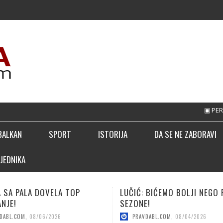
▣ PERICA I TONI 
BALKAN
SPORT
ISTORIJA
DA SE NE ZABORAVI
JEDNIKA
 BIĆEMO BOLJI NEGO PROŠLE
KUNIĆ ZA JAČI NAPAD BORCA
E!
PRAVDABL.COM
,
08/04/2026
DABL.COM
,
08/04/2026