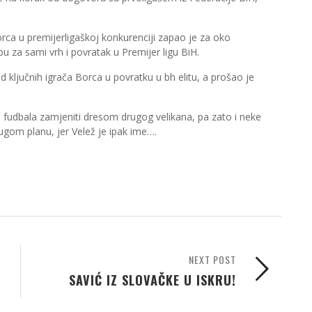
rca u premijerligaškoj konkurenciji zapao je za oko
u za sami vrh i povratak u Premijer ligu BiH.
 ključnih igrača Borca u povratku u bh elitu, a prošao je
h fudbala zamjeniti dresom drugog velikana, pa zato i neke
ugom planu, jer Velež je ipak ime….
NEXT POST
SAVIĆ IZ SLOVAČKE U ISKRU!