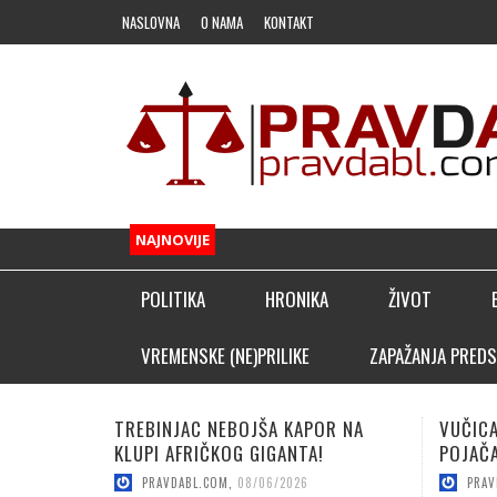
NASLOVNA
O NAMA
KONTAKT
NAJNOVIJE
POLITIKA
HRONIKA
ŽIVOT
FUDBAL
VREMENSKE (NE)PRILIKE
ZAPAŽANJA PREDS
OSTALI SPORTOVI
OR NA
VUČICA SA PALA DOVELA TOP
LUČIĆ:
KLADIONIČARSKI KUTAK
POJAČANJE!
SEZON
PRAVDABL.COM
,
08/06/2026
PRAV