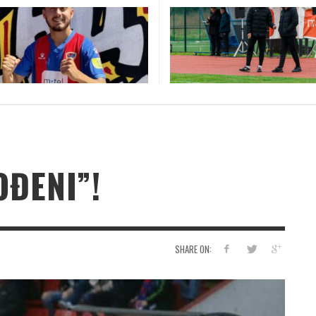
A I TONI PRED “PECARU”:
TREBINJAC NEBOJŠA KAPOR 
NEPRAVDA I KORUPCIJA ODGOVORNIH GASE
, ALI VJERUJEMO!
KLUPI AFRIČKOG GIGANTA!
”PRAVDABL” ?!
A
K
Š
DODIK POČASTIO BORČEVCE SA PO 10.000 KM;
IN MEMORIAM: PREMINUO DRAGAN VUKŠA
ZELEKOVAC BIO DOMAĆIN MEĐUNARODNI GO
KO JE NATALIJA JOKIĆ? DEVOJKA IZ IZBJEGLIČKE
POTRAŽITE SVOJE PREDAKE MEĐU 11.219
HOŠIĆ – PRIJEDORSKI BOMBARDER NAPUNIO 80
DAMJAN VRAČAR: BANJALUKA JE DOBILA
BJELIĆ: OTIMAČINA PROSTORIJA U VLASNIŠTVU
DO
IN
SU
GU
OD
NA
KO
BJ
VDABL.COM
,
08/07/2026
PRAVDABL.COM
,
08/06/2026
PRAVDABL.COM
,
07/02/2022
BORAC MORA DOBITI NOVI STADION!
TURNIRA!
KOLONE ZBOG KOJE JE UMALO BATALIO
UBIJENE KOZARAČKE DJECE OD USTAŠKE KAME!
LJETA! (FOTO)
ESTRADNU ZVIJEZDU! (FOTO/VIDEO)
RUKOMETNOG KLUBA BORAC!
BO
SR
TR
BO
MI
PRAVDABL.COM
,
05/28/2026
KOŠARKU! (FOTO)
(SPISAK PO OPŠTINAMA)
NERADNI DAN- 14. JANUAR
NE
PRAVDABL.COM
PRAVDABL.COM
PRAVDABL.COM
PRAVDABL.COM
PRAVDABL.COM
,
,
,
,
,
02/22/2025
06/08/2026
02/17/2024
03/11/2024
02/28/2023
?!
RE
PRAVDABL.COM
PRAVDABL.COM
,
,
06/15/2023
03/12/2024
PRAVDABL.COM
,
01/13/2020
OM
ZA
OĐENI”!
SHARE ON: