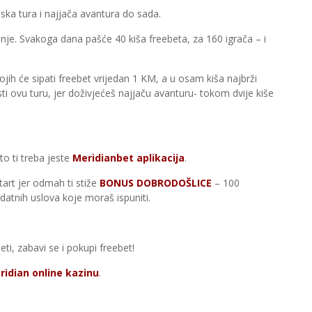
ilska tura i najjača avantura do sada.
je. Svakoga dana pašće 40 kiša freebeta, za 160 igrača – i
jih će sipati freebet vrijedan 1 KM, a u osam kiša najbrži
ti ovu turu, jer doživjećeš najjaču avanturu- tokom dvije kiše
to ti treba jeste
Meridianbet aplikacija
.
start jer odmah ti stiže
BONUS DOBRODOŠLICE
– 100
atnih uslova koje moraš ispuniti.
eti, zabavi se i pokupi freebet!
ridian online kazinu
.