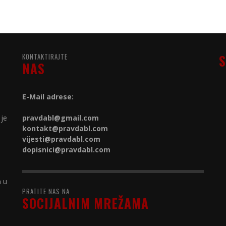
KONTAKTIRAJTE
S
NAS
E-Mail adrese:
 je
pravdabl@gmail.com
kontakt@
pravdabl.com
vijesti@
pravdabl.com
dopisnici@
pravdabl.com
a u
PRATITE NAS NA
SOCIJALNIM MREŽAMA