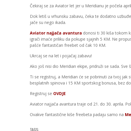
Čekiraj se za Aviator let jer u Meridianu je počela apr
Dok letiš u vrhunsku zabavu, čeka te dodatno uzbuđen
jače su nego ikada.
Aviator najjača avantura
donosi ti 30 kiša tokom ko
igrači imaće priliku da pokupe sjajnih 5 KM. Ne propus
pašće fantastičan freebet od čak 10 KM.
Ukrcaj se na let i pojačaj zabavu!
Ako još nisi dio Meridian ekipe, pridruži se sada. Sve š
Ti se registruj, a Meridian će se pobrinuti za tvoj jak 
besplatnih spinova i 15 KM sportskog bonusa, bez dod
Registruj se
OVDJE
Aviator najjača avantura traje od 21. do 30. aprila. Pol
Ovakve fantastične kiše freebeta padaju samo na
Me
TAGS: