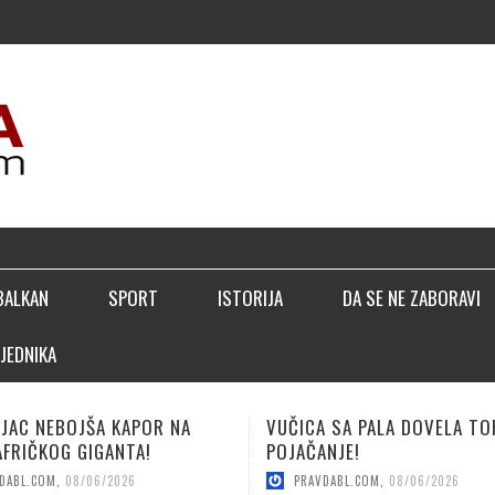
▣ PERI
BALKAN
SPORT
ISTORIJA
DA SE NE ZABORAVI
JEDNIKA
 SA PALA DOVELA TOP
LUČIĆ: BIĆEMO BOLJI NEGO
NJE!
SEZONE!
DABL.COM
,
08/06/2026
PRAVDABL.COM
,
08/04/2026