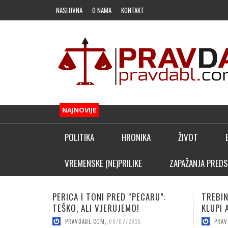
NASLOVNA
O NAMA
KONTAKT
NAJNOVIJE
POLITIKA
HRONIKA
ŽIVOT
FUDBAL
VREMENSKE (NE)PRILIKE
ZAPAŽANJA PREDS
OSTALI SPORTOVI
ARU”:
TREBINJAC NEBOJŠA KAPOR NA
VUČICA
KLADIONIČARSKI KUTAK
KLUPI AFRIČKOG GIGANTA!
POJAČA
PRAVDABL.COM
,
08/06/2026
PRAV