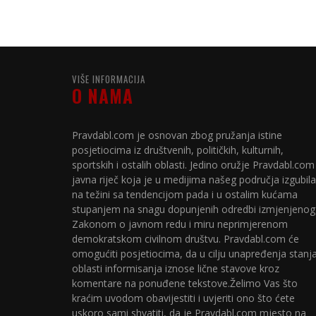
VIŠE INFORMACIJA
O NAMA
Pravdabl.com je osnovan zbog pružanja istine
posjetiocima iz društvenih, političkih, kulturnih,
sportskih i ostalih oblasti. Jedino oružje Pravdabl.com
javna riječ koja je u medijima našeg područja izgubila
na težini sa tendencijom pada i u ostalim kućama
stupanjem na snagu dopunjenih odredbi izmjenjenog
Zakonom o javnom redu i miru neprimjerenom
demokratskom civilnom društvu. Pravdabl.com će
omogućiti posjetiocima, da u cilju unapređenja stanj
oblasti informisanja iznose lične stavove kroz
komentare na ponuđene tekstove.Želimo Vas što
kraćim uvodom obavijestiti i uvjeriti ono što ćete
uskoro sami shvatiti, da je Pravdabl.com mjesto na