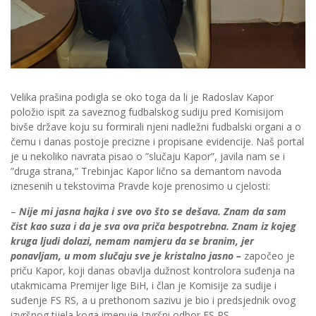
Velika prašina podigla se oko toga da li je Radoslav Kapor
položio ispit za saveznog fudbalskog sudiju pred Komisijom
bivše države koju su formirali njeni nadležni fudbalski organi a o
čemu i danas postoje precizne i propisane evidencije. Naš portal
je u nekoliko navrata pisao o ”slučaju Kapor”, javila nam se i
”druga strana,” Trebinjac Kapor lično sa demantom navoda
iznesenih u tekstovima Pravde koje prenosimo u cjelosti:
–
Nije mi jasna hajka i sve ovo što se dešava. Znam da sam
čist kao suza i da je sva ova priča bespotrebna. Znam iz kojeg
kruga ljudi dolazi, nemam namjeru da se branim, jer
ponavljam, u mom slučaju sve je kristalno jasno –
započeo je
priču Kapor, koji danas obavlja dužnost kontrolora suđenja na
utakmicama Premijer lige BiH, i član je Komisije za sudije i
suđenje FS RS, a u prethonom sazivu je bio i predsjednik ovog
izvršnog tijela koga imenuje Izvršni odbor FS RS.