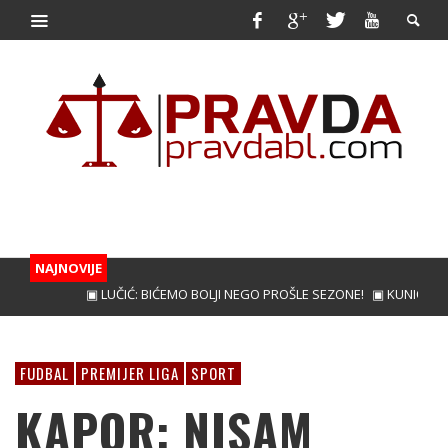
NAJNOVIJE
▣ LUČIĆ: BIĆEMO BOLJI NEGO PROŠLE SEZONE!
▣ KUNIĆ ZA JAČI 
FUDBAL
PREMIJER LIGA
SPORT
KAPOR: NISAM