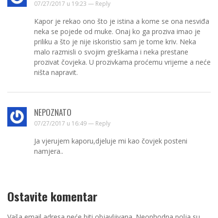
07/27/2017 u 19:23 —
Reply
Kapor je rekao ono što je istina a kome se ona nesviđa
neka se pojede od muke. Onaj ko ga proziva imao je
priliku a što je nije iskoristio sam je tome kriv. Neka
malo razmisli o svojim greškama i neka prestane
prozivat čovjeka. U prozivkama proćemu vrijeme a neće
ništa napravit.
NEPOZNATO
07/27/2017 u 16:49 —
Reply
Ja vjerujem kaporu,djeluje mi kao čovjek posteni
namjera..
Ostavite komentar
Vaša email adresa neće biti objavljivana.
Neophodna polja su