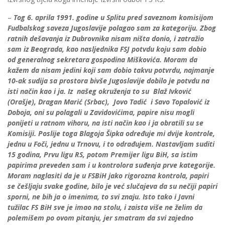
–
Tog 6. aprila 1991. godine u Splitu pred saveznom komisijom
Fudbalskog saveza Jugoslavije polagao sam za kategoriju. Zbog
ratnih dešavanja iz Dubrovnika nisam ništa donio, i zatražio
sam iz Beograda, kao nasljednika FSJ potvdu koju sam dobio
od generalnog sekretara gospodina Miškovića. Moram da
kažem da nisam jedini koji sam dobio takvu potvrdu, najmanje
10-ak sudija sa prostora bivše Jugoslavije dobilo je potvdu na
isti način kao i ja. Iz našeg okruženja to su Blaž Ivković
(Orašje), Dragan Marić (Srbac), Jovo Tadić i Savo Topalović iz
Doboja, oni su polagali u Zavidovićima, papire nisu mogli
ponijeti u ratnom vihoru, na isti način kao i ja obratili su se
Komisiji. Poslije toga Blagoja Šipka određuje mi dvije kontrole,
jednu u Foči, jednu u Trnovu, i to odrađujem. Nastavljam suditi
15 godina, Prvu ligu RS, potom Premijer ligu BiH, sa istim
papirima preveden sam i u kontrolora suđenja prve kategorije.
Moram naglasiti da je u FSBiH jako rigorozna kontrola, papiri
se češljaju svake godine, bilo je već slučajeva da su nečiji papiri
sporni, ne bih ja o imenima, to svi znaju. Isto tako i Javni
tužilac FS BiH sve je imao na stolu, i zaista više ne želim da
polemišem po ovom pitanju, jer smatram da svi zajedno