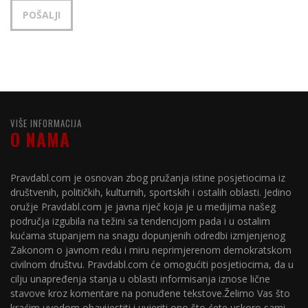
VIŠE INFORMACIJA
O NAMA
Pravdabl.com je osnovan zbog pružanja istine posjetiocima iz
društvenih, političkih, kulturnih, sportskih i ostalih oblasti. Jedino
oružje Pravdabl.com je javna riječ koja je u medijima našeg
područja izgubila na težini sa tendencijom pada i u ostalim
kućama stupanjem na snagu dopunjenih odredbi izmjenjenog
Zakonom o javnom redu i miru neprimjerenom demokratskom
civilnom društvu. Pravdabl.com će omogućiti posjetiocima, da u
cilju unapređenja stanja u oblasti informisanja iznose lične
stavove kroz komentare na ponuđene tekstove.Želimo Vas što
kraćim uvodom obavijestiti i uvjeriti ono što ćete uskoro sami