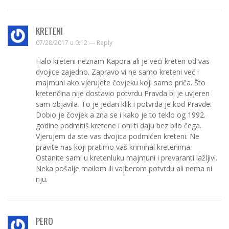
KRETENI
07/28/2017 u 0:12 —
Reply
Halo kreteni neznam Kapora ali je veći kreten od vas
dvojice zajedno. Zapravo vi ne samo kreteni već i
majmuni ako vjerujete čovjeku koji samo priča. Što
kretenčina nije dostavio potvrdu Pravda bi je uvjeren
sam objavila. To je jedan klik i potvrda je kod Pravde.
Dobio je čovjek a zna se i kako je to teklo og 1992.
godine podmitiš kretene i oni ti daju bez bilo čega.
Vjerujem da ste vas dvojica podmićen kreteni. Ne
pravite nas koji pratimo vaš kriminal kretenima.
Ostanite sami u kretenluku majmuni i prevaranti lažljivi.
Neka pošalje mailom ili vajberom potvrdu ali nema ni
nju.
PERO