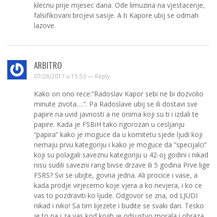
klecnu prije mjesec dana. Ode limuzina na vjestacenje,
falsifikovani brojevi sasije. A ti Kapore ubij se odmah
lazove.
ARBITRO
07/28/2017 u 15:53 —
Reply
Kako on ono rece:”Radoslav Kapor sebi ne bi dozvolio
minute zivota….”. Pa Radoslave ubij se ili dostavi sve
papire na uvid javnosti a ne onima koji su ti i izdali te
papire. Kada je FSBiH tako rigorozan u cesljanju
“papira” kako je moguce da u komitetu sjede ljudi koji
nemaju prvu kategoriju i kako je moguce da “specijalci”
koji su polagali saveznu kategoriju u 42-oj godini i nikad
nisu sudili savezni rang bivse drzave ili 5 godina Prve lige
FSRS? Svi se ubijte, govna jedna. Ali procice i vase, a
kada prodje virjecemo koje vjera a ko nevjera, i ko ce
vas to pozdraviti ko ljude. Odgovor se zna, od LJUDI
nikad i niko! Sa tim lijezete i budite se svaki dan. Tesko
je to pa i za vas kod kojih je odsustvo morala i obraza,