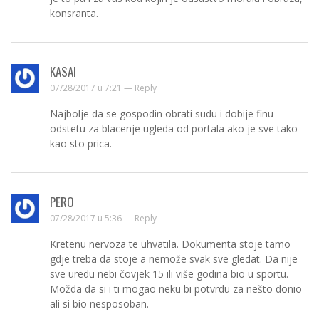
konsranta.
KASAI
07/28/2017 u 7:21 —
Reply
Najbolje da se gospodin obrati sudu i dobije finu
odstetu za blacenje ugleda od portala ako je sve tako
kao sto prica.
PERO
07/28/2017 u 5:36 —
Reply
Kretenu nervoza te uhvatila. Dokumenta stoje tamo
gdje treba da stoje a nemože svak sve gledat. Da nije
sve uredu nebi čovjek 15 ili više godina bio u sportu.
Možda da si i ti mogao neku bi potvrdu za nešto donio
ali si bio nesposoban.