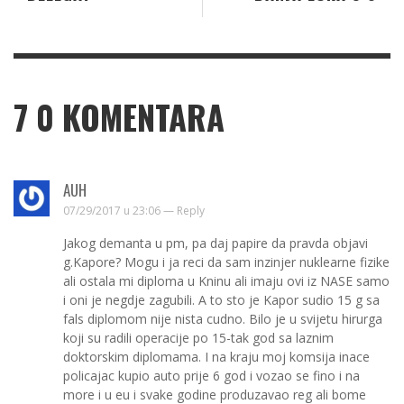
7
0 KOMENTARA
AUH
07/29/2017 u 23:06 —
Reply
Jakog demanta u pm, pa daj papire da pravda objavi
g.Kapore? Mogu i ja reci da sam inzinjer nuklearne fizike
ali ostala mi diploma u Kninu ali imaju ovi iz NASE samo
i oni je negdje zagubili. A to sto je Kapor sudio 15 g sa
fals diplomom nije nista cudno. Bilo je u svijetu hirurga
koji su radili operacije po 15-tak god sa laznim
doktorskim diplomama. I na kraju moj komsija inace
policajac kupio auto prije 6 god i vozao se fino i na
more i u eu i svake godine produzavao reg ali bome