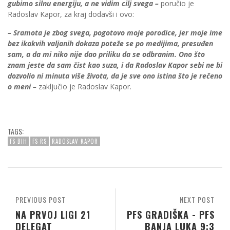
gubimo silnu energiju, a ne vidim cilj svega –
poručio je
Radoslav Kapor, za kraj dodavši i ovo:
– Sramota je zbog svega, pogotovo moje porodice, jer moje ime
bez ikakvih valjanih dokaza poteže se po medijima, presuđen
sam, a da mi niko nije dao priliku da se odbranim. Ono što
znam jeste da sam čist kao suza, i da Radoslav Kapor sebi ne bi
dozvolio ni minuta više života, da je sve ono istina što je rečeno
o meni –
zaključio je Radoslav Kapor.
TAGS:
FS BIH
FS RS
RADOSLAV KAPOR
PREVIOUS POST
NEXT POST
NA PRVOJ LIGI 21
PFS GRADIŠKA - PFS
DELEGAT
BANJA LUKA 9:3