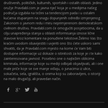
društvenih, političkih, kulturnih, sportskih i ostalih oblasti. Jedino
oružje Pravdabl.com je javna riječ koja je u medijima našeg
područja izgubila na težini sa tendencijom pada i u ostalim
kućama stupanjem na snagu dopunjenih odredbi izmjenjenog
Zakonom o javnom redu i miru neprimjerenom demokratskom
civilnom društvu. Pravdabl.com će omogućiti posjetiocima, da u
cilju unapređenja stanja u oblasti informisanja iznose lične
stavove kroz komentare na ponuđene tekstove.Želimo Vas što
kraćim uvodom obavijestiti i uvjeriti ono što ćete uskoro sami
shvatiti, da je Pravdabl.com mjesto na kome će Vam biti
dostupne informacije uz dokaze o istinitosti za koje je i te kako
zainteresovana javnost. Posebno one o najtežim oblicima
kriminala, informacije koje su mediji odbijali objavljivati, ali i one
male priče koje se sve manje viđaju, o junacima iz ulice,
sokačeta, sela, igrališta, o onima koji su zaboravljeni, o istoriji
na malo drugačiji, ali pravedan način.