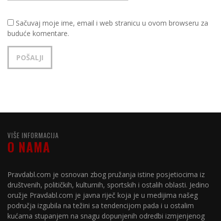
Sačuvaj moje ime, email i web stranicu u ovom browseru za
buduće komentare.
VIŠE INFORMACIJA
O NAMA
Pravdabl.com je osnovan zbog pružanja istine posjetiocima iz
društvenih, političkih, kulturnih, sportskih i ostalih oblasti. Jedino
oružje Pravdabl.com je javna riječ koja je u medijima našeg
područja izgubila na težini sa tendencijom pada i u ostalim
kućama stupanjem na snagu dopunjenih odredbi izmjenjenog