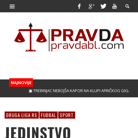
NAJNOVIJE
▣ TREBINJAC NEBOJŠA KAPOR NA KLUPI AFRIČKOG GIGANTA!
▣ 
DRUGA LIGA RS
FUDBAL
SPORT
JEDINSTVO