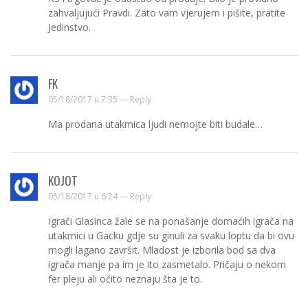
zahvaljujući Pravdi. Zato vam vjerujem i pišite, pratite
Jedinstvo.
FK
05/18/2017 u 7:35 —
Reply
Ma prodana utakmica ljudi nemojte biti budale…
KOJOT
05/18/2017 u 6:24 —
Reply
Igrači Glasinca žale se na ponašanje domaćih igrača na
utakmici u Gacku gdje su ginuli za svaku loptu da bi ovu
mogli lagano završit. Mladost je izborila bod sa dva
igrača manje pa im je ito zasmetalo. Pričaju o nekom
fer pleju ali očito neznaju šta je to.