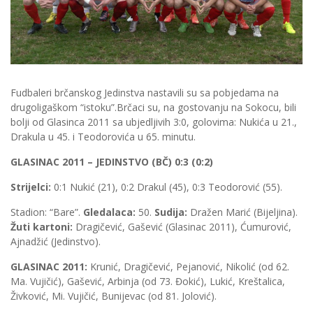
Fudbaleri brčanskog Jedinstva nastavili su sa pobjedama na
drugoligaškom “istoku”.Brčaci su, na gostovanju na Sokocu, bili
bolji od Glasinca 2011 sa ubjedljivih 3:0, golovima: Nukića u 21.,
Drakula u 45. i Teodorovića u 65. minutu.
GLASINAC 2011 – JEDINSTVO (BČ) 0:3 (0:2)
Strijelci:
0:1 Nukić (21), 0:2 Drakul (45), 0:3 Teodorović (55).
Stadion: “Bare”.
Gledalaca:
50.
Sudija:
Dražen Marić (Bijeljina).
Žuti kartoni:
Dragičević, Gašević (Glasinac 2011), Ćumurović,
Ajnadžić (Jedinstvo).
GLASINAC 2011:
Krunić, Dragičević, Pejanović, Nikolić (od 62.
Ma. Vujičić), Gašević, Arbinja (od 73. Đokić), Lukić, Kreštalica,
Živković, Mi. Vujičić, Bunijevac (od 81. Jolović).