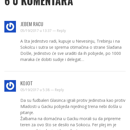
6
0 KOMENTARA
JEBEM RACU
05/19/2017 u 13:37 —
Reply
A šta Jedinstvo radi, kupuje u Nevesinju, Trebinju i na
Sokolcu i sutra se sprema otimačina o strane Slađana
Došle, Jedinstvo će sve uraditi da ih pobjede, po 1000
maraka će dobiti sudije i delegat…
KOJOT
05/19/2017 u 5:38 —
Reply
Da su fudbaleri Glasinca igrali protiv Jedinstva kao protiv
Mladosti u Gacku pobjeda nijednog trena nebi došla u
pitanje.
Žalbama na domaćina u Gacku morali su da pripreme
teren za ovo što se desilo na Sokocu. Fer plej im je