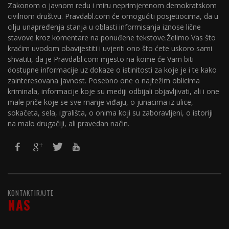
Zakonom o javnom redu i miru neprimjerenom demokratskom
civilnom društvu. Pravdabl.com će omogućiti posjetiocima, da u
cilju unapređenja stanja u oblasti informisanja iznose lične
stavove kroz komentare na ponuđene tekstove.Želimo Vas što
kraćim uvodom obavijestiti i uvjeriti ono što ćete uskoro sami
shvatiti, da je Pravdabl.com mjesto na kome će Vam biti
dostupne informacije uz dokaze o istinitosti za koje je i te kako
zainteresovana javnost. Posebno one o najtežim oblicima
kriminala, informacije koje su mediji odbijali objavljivati, ali i one
male priče koje se sve manje viđaju, o junacima iz ulice,
sokačeta, sela, igrališta, o onima koji su zaboravljeni, o istoriji
na malo drugačiji, ali pravedan način.
KONTAKTIRAJTE
NAS