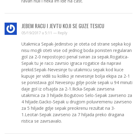
ravan nuli i neka im ide na čast.
JEBEM RACU I JEVTU KOJI SE GUZE TESICU
05/19/2017 u 5:11 —
Reply
Utakmica Sepak-Jedinstvo je oteta od strane sepka koji
nisu mogli oteti vise od jednog boda ponisten regularan
gol za 2-0 nepostojeci penal sviran za sepak.Rogatica-
Sepak tu je raco zavrsio igraca rogatice da napravi
prekid.Sepak-Nevesinje tu utakmicu sepak kod kuce
kupuje jer vidili su koliko je nevesinje bolja ekipa za 2-1
se ponistava gol Nevesinju gdje posle sepak u 94 minuti
daje gol iz ofsajda za 2-1.Ilicka-Sepak zavrsena
utakmica za 3 hiljade.Bogutovo Selo-Sepak zavrseno za
4 hiljade.Gacko-Sepak u drugom poluvremenu zavrseno
za 5 hiljade gdje sepak preokrenu rezultat na 3-
1.Leotar-Sepak zavrseno za 7 hiljada preko dragana
ristica se zavrsavalo.