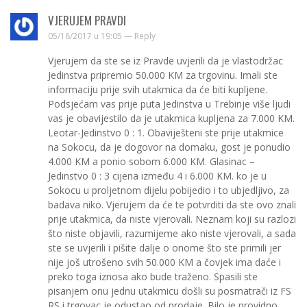
VJERUJEM PRAVDI
05/18/2017 u 19:05 —
Reply
Vjerujem da ste se iz Pravde uvjerili da je vlastodržac
Jedinstva pripremio 50.000 KM za trgovinu. Imali ste
informaciju prije svih utakmica da će biti kupljene.
Podsjećam vas prije puta Jedinstva u Trebinje više ljudi
vas je obavijestilo da je utakmica kupljena za 7.000 KM.
Leotar-Jedinstvo 0 : 1. Obaviješteni ste prije utakmice
na Sokocu, da je dogovor na domaku, gost je ponudio
4.000 KM a ponio sobom 6.000 KM. Glasinac –
Jedinstvo 0 : 3 cijena između 4 i 6.000 KM. ko je u
Sokocu u proljetnom dijelu pobijedio i to ubjedljivo, za
badava niko. Vjerujem da će te potvrditi da ste ovo znali
prije utakmica, da niste vjerovali. Neznam koji su razlozi
što niste objavili, razumijeme ako niste vjerovali, a sada
ste se uvjerili i pišite dalje o onome što ste primili jer
nije još utrošeno svih 50.000 KM a čovjek ima daće i
preko toga iznosa ako bude traženo. Spasili ste
pisanjem onu jednu utakmicu došli su posmatrači iz FS
RS i trgovac je odustao od prodaje. Bilo je providno