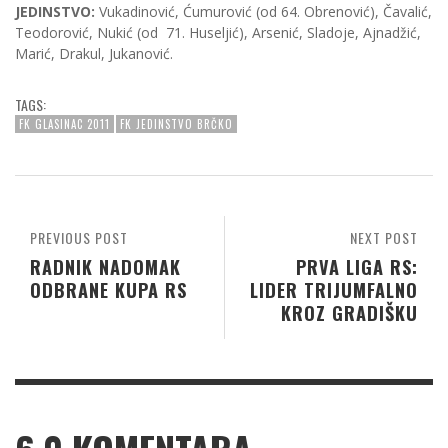
JEDINSTVO:
Vukadinović, Ćumurović (od 64. Obrenović), Čavalić,
Teodorović, Nukić (od 71. Huseljić), Arsenić, Sladoje, Ajnadžić,
Marić, Drakul, Jukanović.
TAGS:
FK GLASINAC 2011
FK JEDINSTVO BRČKO
PREVIOUS POST
NEXT POST
RADNIK NADOMAK
PRVA LIGA RS:
ODBRANE KUPA RS
LIDER TRIJUMFALNO
KROZ GRADIŠKU