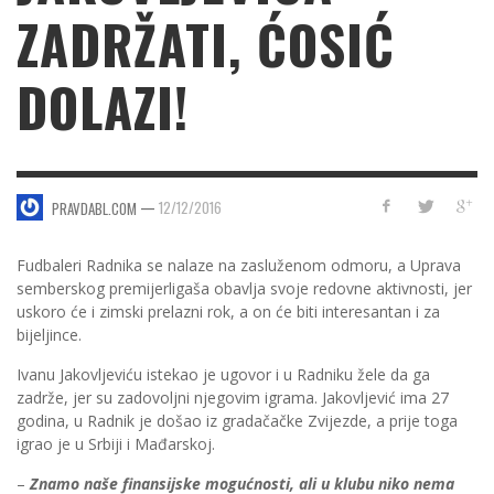
ZADRŽATI, ĆOSIĆ
DOLAZI!
—
12/12/2016
PRAVDABL.COM
Fudbaleri Radnika se nalaze na zasluženom odmoru, a Uprava
semberskog premijerligaša obavlja svoje redovne aktivnosti, jer
uskoro će i zimski prelazni rok, a on će biti interesantan i za
bijeljince.
Ivanu Jakovljeviću istekao je ugovor i u Radniku žele da ga
zadrže, jer su zadovoljni njegovim igrama. Jakovljević ima 27
godina, u Radnik je došao iz gradačačke Zvijezde, a prije toga
igrao je u Srbiji i Mađarskoj.
–
Znamo naše finansijske mogućnosti, ali u klubu niko nema