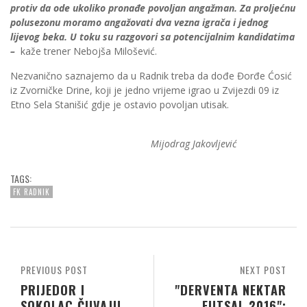
protiv da ode ukoliko pronađe povoljan angažman. Za proljećnu
polusezonu moramo angažovati dva vezna igrača i jednog
lijevog beka. U toku su razgovori sa potencijalnim kandidatima
–
kaže trener Nebojša Milošević.
Nezvanično saznajemo da u Radnik treba da dođe Đorđe Ćosić
iz Zvorničke Drine, koji je jedno vrijeme igrao u Zvijezdi 09 iz
Etno Sela Stanišić gdje je ostavio povoljan utisak.
Mijodrag Jakovljević
TAGS:
FK RADNIK
PREVIOUS POST
NEXT POST
PRIJEDOR I
"DERVENTA NEKTAR
SOKOLAC ČUVAJU
FUTSAL 2016":