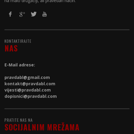
na malo drugačiji, ali pravedan način.
KONTAKTIRAJTE
NAS
E-Mail adrese:
pravdabl@gmail.com
kontakt@
pravdabl.com
vijesti@
pravdabl.com
dopisnici@
pravdabl.com
PRATITE NAS NA
SOCIJALNIM MREŽAMA