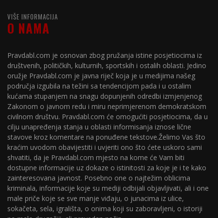
VIŠE INFORMACIJA
O NAMA
Pravdabl.com je osnovan zbog pružanja istine posjetiocima iz
društvenih, političkih, kulturnih, sportskih i ostalih oblasti. Jedino
oružje Pravdabl.com je javna riječ koja je u medijima našeg
područja izgubila na težini sa tendencijom pada i u ostalim
kućama stupanjem na snagu dopunjenih odredbi izmjenjenog
Zakonom o javnom redu i miru neprimjerenom demokratskom
civilnom društvu. Pravdabl.com će omogućiti posjetiocima, da u
cilju unapređenja stanja u oblasti informisanja iznose lične
stavove kroz komentare na ponuđene tekstove.Želimo Vas što
kraćim uvodom obavijestiti i uvjeriti ono što ćete uskoro sami
shvatiti, da je Pravdabl.com mjesto na kome će Vam biti
dostupne informacije uz dokaze o istinitosti za koje je i te kako
zainteresovana javnost. Posebno one o najtežim oblicima
kriminala, informacije koje su mediji odbijali objavljivati, ali i one
male priče koje se sve manje viđaju, o junacima iz ulice,
sokačeta, sela, igrališta, o onima koji su zaboravljeni, o istoriji