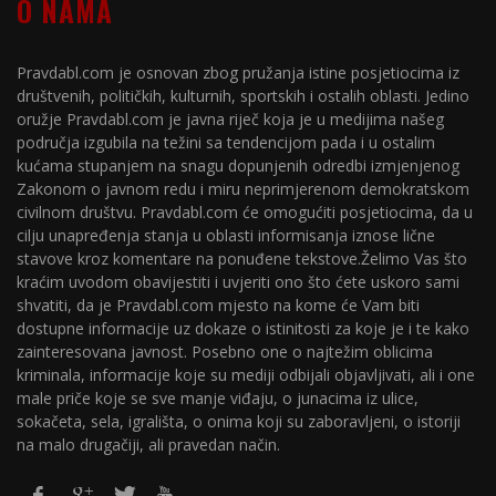
O NAMA
Pravdabl.com je osnovan zbog pružanja istine posjetiocima iz
društvenih, političkih, kulturnih, sportskih i ostalih oblasti. Jedino
oružje Pravdabl.com je javna riječ koja je u medijima našeg
područja izgubila na težini sa tendencijom pada i u ostalim
kućama stupanjem na snagu dopunjenih odredbi izmjenjenog
Zakonom o javnom redu i miru neprimjerenom demokratskom
civilnom društvu. Pravdabl.com će omogućiti posjetiocima, da u
cilju unapređenja stanja u oblasti informisanja iznose lične
stavove kroz komentare na ponuđene tekstove.Želimo Vas što
kraćim uvodom obavijestiti i uvjeriti ono što ćete uskoro sami
shvatiti, da je Pravdabl.com mjesto na kome će Vam biti
dostupne informacije uz dokaze o istinitosti za koje je i te kako
zainteresovana javnost. Posebno one o najtežim oblicima
kriminala, informacije koje su mediji odbijali objavljivati, ali i one
male priče koje se sve manje viđaju, o junacima iz ulice,
sokačeta, sela, igrališta, o onima koji su zaboravljeni, o istoriji
na malo drugačiji, ali pravedan način.