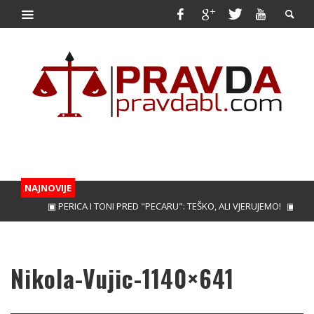
NAJNOVIJE
▣ PERICA I TONI PRED "PECARU": TEŠKO, ALI VJERUJEMO!
▣ TREBI
Nikola-Vujic-1140×641