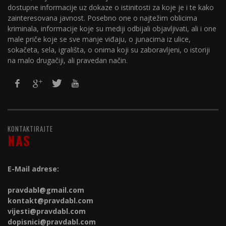
dostupne informacije uz dokaze o istinitosti za koje je i te kako
zainteresovana javnost. Posebno one o najtežim oblicima
kriminala, informacije koje su mediji odbijali objavljivati, ali i one
male priče koje se sve manje viđaju, o junacima iz ulice,
sokačeta, sela, igrališta, o onima koji su zaboravljeni, o istoriji
na malo drugačiji, ali pravedan način.
KONTAKTIRAJTE
NAS
E-Mail adrese:
pravdabl@gmail.com
kontakt@
pravdabl.com
vijesti@
pravdabl.com
dopisnici@
pravdabl.com