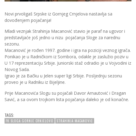
Novi prvoligaš Srpske iz Gornjeg Crnjelova nastavlja sa
dovođenjem pojačanja!
Mladi veznjak Strahinja Macanović stavio je paraf na ugovor i
predstavljaće još jedno u nizu pojačanja Sloge za narednu
sezonu.
Macanović je rođen 1997. godine i igra na poziciji veznog igrača.
Ponikao je u Radničkom iz Sombora, odakle je zaslužio poziv u
U 17 reprezentaciju Srbije. Juniorski staž odradio je u Vojvodini iz
Novog Sada.
Igrao je za Bačku u Jelen super ligi Srbije.
Posljednju sezonu
proveo je u Radniku iz Bijeljine.
Prije Macanovića Slogu su pojačali Davor Arnautović i Dragan
Savić, a sa ovom trojkom lista pojačanja daleko je od konačne.
TAGS:
FK SLOGA GORNJE CRNJELOVO
STRAHINJA MACANOVIĆ