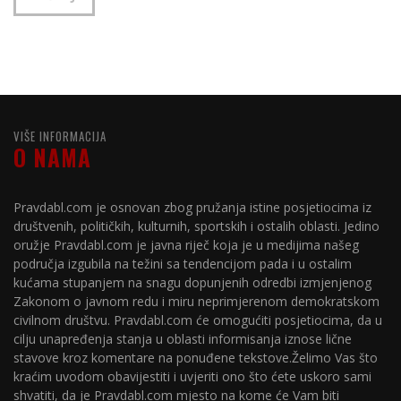
VIŠE INFORMACIJA
O NAMA
Pravdabl.com je osnovan zbog pružanja istine posjetiocima iz
društvenih, političkih, kulturnih, sportskih i ostalih oblasti. Jedino
oružje Pravdabl.com je javna riječ koja je u medijima našeg
područja izgubila na težini sa tendencijom pada i u ostalim
kućama stupanjem na snagu dopunjenih odredbi izmjenjenog
Zakonom o javnom redu i miru neprimjerenom demokratskom
civilnom društvu. Pravdabl.com će omogućiti posjetiocima, da u
cilju unapređenja stanja u oblasti informisanja iznose lične
stavove kroz komentare na ponuđene tekstove.Želimo Vas što
kraćim uvodom obavijestiti i uvjeriti ono što ćete uskoro sami
shvatiti, da je Pravdabl.com mjesto na kome će Vam biti