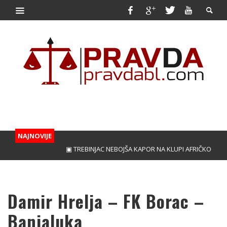
NAJNOVIJE
▣ TREBINJAC NEBOJŠA KAPOR NA KLUPI AFRIČKOG GIGA
Damir Hrelja – FK Borac –
Banjaluka