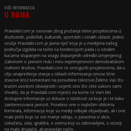
VIŠE INFORMACIJA
O NAMA
Pravdabl.com je osnovan zbog pružanja istine posjetiocima iz
društvenih, političkih, kulturnih, sportskih i ostalih oblasti. Jedino
oružje Pravdabl.com je javna riječ koja je u medijima našeg
područja izgubila na težini sa tendencijom pada i u ostalim
kućama stupanjem na snagu dopunjenih odredbi izmjenjenog
Zakonom o javnom redu i miru neprimjerenom demokratskom
civilnom društvu. Pravdabl.com će omogućiti posjetiocima, da u
cilju unapređenja stanja u oblasti informisanja iznose lične
stavove kroz komentare na ponuđene tekstove.Želimo Vas što
kraćim uvodom obavijestiti i uvjeriti ono što ćete uskoro sami
shvatiti, da je Pravdabl.com mjesto na kome će Vam biti
dostupne informacije uz dokaze o istinitosti za koje je i te kako
zainteresovana javnost. Posebno one o najtežim oblicima
kriminala, informacije koje su mediji odbijali objavljivati, ali i one
male priče koje se sve manje viđaju, o junacima iz ulice,
sokačeta, sela, igrališta, o onima koji su zaboravljeni, o istoriji
na malo drugačiji, ali pravedan način.