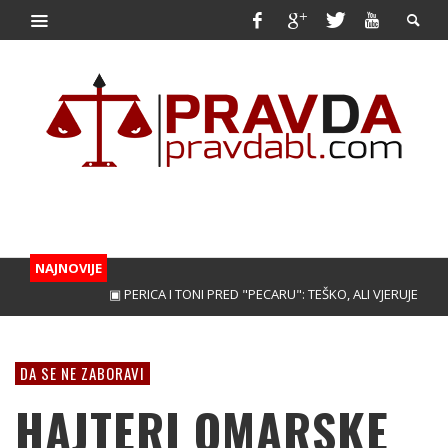
NAJNOVIJE
▣ PERICA I TONI PRED "PECARU": TEŠKO, ALI VJERUJEMO!
▣ 
DA SE NE ZABORAVI
HAJTERI OMARSKE