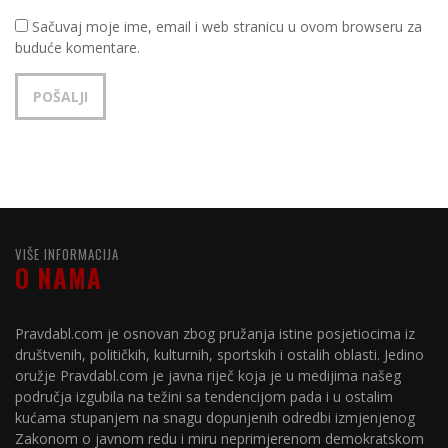
Sačuvaj moje ime, email i web stranicu u ovom browseru za
buduće komentare.
VIŠE INFORMACIJA
O NAMA
Pravdabl.com je osnovan zbog pružanja istine posjetiocima iz
društvenih, političkih, kulturnih, sportskih i ostalih oblasti. Jedino
oružje Pravdabl.com je javna riječ koja je u medijima našeg
područja izgubila na težini sa tendencijom pada i u ostalim
kućama stupanjem na snagu dopunjenih odredbi izmjenjenog
Zakonom o javnom redu i miru neprimjerenom demokratskom