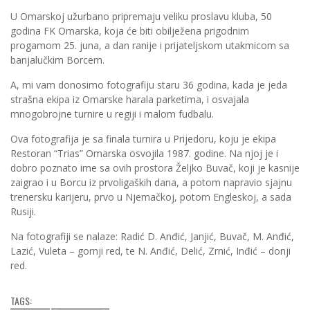
U Omarskoj užurbano pripremaju veliku proslavu kluba, 50
godina FK Omarska, koja će biti obilježena prigodnim
progamom 25. juna, a dan ranije i prijateljskom utakmicom sa
banjalučkim Borcem.
A, mi vam donosimo fotografiju staru 36 godina, kada je jeda
strašna ekipa iz Omarske harala parketima, i osvajala
mnogobrojne turnire u regiji i malom fudbalu.
Ova fotografija je sa finala turnira u Prijedoru, koju je ekipa
Restoran “Trias” Omarska osvojila 1987. godine. Na njoj je i
dobro poznato ime sa ovih prostora Željko Buvač, koji je kasnije
zaigrao i u Borcu iz prvoligaških dana, a potom napravio sjajnu
trenersku karijeru, prvo u Njemačkoj, potom Engleskoj, a sada
Rusiji.
Na fotografiji se nalaze: Radić D. Anđić, Janjić, Buvač, M. Anđić,
Lazić, Vuleta – gornji red, te N. Anđić, Delić, Zrnić, Inđić – donji
red.
TAGS: