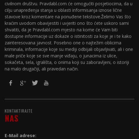
civilnom društvu. Pravdabl.com će omogućiti posjetiocima, da u
cilju unapređenja stanja u oblasti informisanja iznose lične
stavove kroz komentare na ponuđene tekstove.Želimo Vas što
kraćim uvodom obavijestiti i uvjeriti ono što ćete uskoro sami
shvatiti, da je Pravdabl.com mjesto na kome će Vam biti
dostupne informacije uz dokaze o istinitosti za koje je i te kako
zainteresovana javnost. Posebno one o najtežim oblicima
kriminala, informacije koje su mediji odbijali objavljivati, ali i one
male priče koje se sve manje viđaju, o junacima iz ulice,
sokačeta, sela, igrališta, o onima koji su zaboravljeni, o istoriji
na malo drugačiji, ali pravedan način.
KONTAKTIRAJTE
NAS
E-Mail adrese: