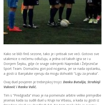
Kako se bliži finiš sezone, tako je i pritisak sve veći. Gotovo sve
utakmice o nečemu odlučuju, a jedna od takvih igra se i u
Donjem Šepku, gdje će snage odmjeriti Napredak i Željezničar
Sport Team. Domaćinu gori pod nogama, jer se nada opstanku,
a gosti iz Banjaluke vjeruju da mogu dohvatiti “Ligu za prvaka”.
Ovaj duel povjeren je trebinjskoj trojci:
Danku Butulija, Strahinji
Vuković i Ranku Vulić.
Tim s “Predgrađa” imao je na pomenute arbitre velike primjedbe
jesenas kada su sudili duel u Krupi na Vrbasu, a kada su gosti iz