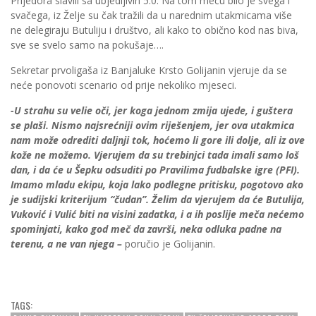
Prijedora slavili sa ubjedljivih 5:0. Na tom meču bilo je svega i
svačega, iz Želje su čak tražili da u narednim utakmicama više
ne delegiraju Butuliju i društvo, ali kako to obično kod nas biva,
sve se svelo samo na pokušaje….
Sekretar prvoligaša iz Banjaluke Krsto Golijanin vjeruje da se
neće ponovoti scenario od prije nekoliko mjeseci.
-U strahu su velie oči, jer koga jednom zmija ujede, i guštera
se plaši. Nismo najsrećniji ovim riješenjem, jer ova utakmica
nam može odrediti daljnji tok, hoćemo li gore ili dolje, ali iz ove
kože ne možemo. Vjerujem da su trebinjci tada imali samo loš
dan, i da će u Šepku odsuditi po Pravilima fudbalske igre (PFI).
Imamo mladu ekipu, koja lako podlegne pritisku, pogotovo ako
je sudijski kriterijum “čudan”. Želim da vjerujem da će Butulija,
Vuković i Vulić biti na visini zadatka, i a ih poslije meča nećemo
spominjati, kako god meč da završi, neka odluka padne na
terenu, a ne van njega –
poručio je Golijanin.
TAGS: