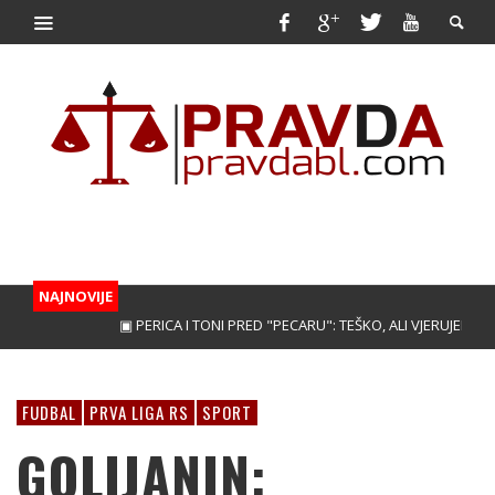
NAJNOVIJE
▣ PERICA I TONI PRED "PECARU": TEŠKO, ALI VJERUJEMO!
▣ T
FUDBAL
PRVA LIGA RS
SPORT
GOLIJANIN: