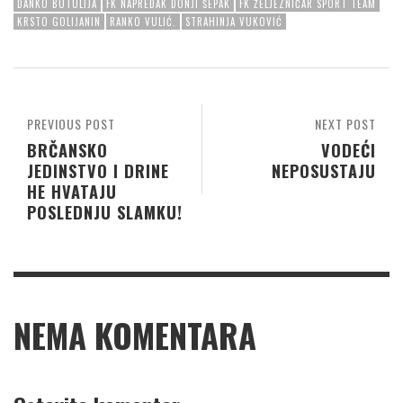
DANKO BUTULIJA
FK NAPREDAK DONJI ŠEPAK
FK ŽELJEZNIČAR SPORT TEAM
KRSTO GOLIJANIN
RANKO VULIĆ.
STRAHINJA VUKOVIĆ
PREVIOUS POST
NEXT POST
BRČANSKO
VODEĆI
JEDINSTVO I DRINE
NEPOSUSTAJU
HE HVATAJU
POSLEDNJU SLAMKU!
NEMA KOMENTARA