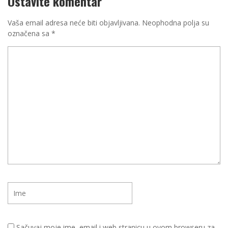
Ostavite komentar
Vaša email adresa neće biti objavljivana.
Neophodna polja su
označena sa
*
Sačuvaj moje ime, email i web stranicu u ovom browseru za