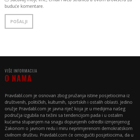
buduće komentare.
VIŠE INFORMACIJA
O NAMA
Pravdabl.com je osnovan zbog pružanja istine posjetiocima iz
društvenih, političkih, kulturnih, sportskih i ostalih oblasti. Jedino
oružje Pravdabl.com je javna riječ koja je u medijima našeg
područja izgubila na težini sa tendencijom pada i u ostalim
kućama stupanjem na snagu dopunjenih odredbi izmjenjenog
Zakonom o javnom redu i miru neprimjerenom demokratskom
civilnom društvu. Pravdabl.com će omogućiti posjetiocima, da u