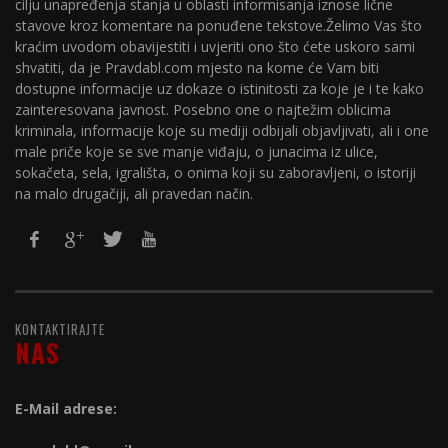
cilju unapređenja stanja u oblasti informisanja iznose lične
stavove kroz komentare na ponuđene tekstove.Želimo Vas što
kraćim uvodom obavijestiti i uvjeriti ono što ćete uskoro sami
shvatiti, da je Pravdabl.com mjesto na kome će Vam biti
dostupne informacije uz dokaze o istinitosti za koje je i te kako
zainteresovana javnost. Posebno one o najtežim oblicima
kriminala, informacije koje su mediji odbijali objavljivati, ali i one
male priče koje se sve manje viđaju, o junacima iz ulice,
sokačeta, sela, igrališta, o onima koji su zaboravljeni, o istoriji
na malo drugačiji, ali pravedan način.
KONTAKTIRAJTE
NAS
E-Mail adrese: