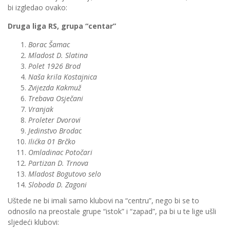
bi izgledao ovako:
Druga liga RS, grupa “centar”
Borac Šamac
Mladost D. Slatina
Polet 1926 Brod
Naša krila Kostajnica
Zvijezda Kakmuž
Trebava Osječani
Vranjak
Proleter Dvorovi
Jedinstvo Brodac
Ilićka 01 Brčko
Omladinac Potočari
Partizan D. Trnova
Mladost Bogutovo selo
Sloboda D. Zagoni
Uštede ne bi imali samo klubovi na “centru”, nego bi se to
odnosilo na preostale grupe “istok” i “zapad”, pa bi u te lige ušli
sljedeći klubovi: