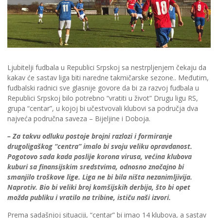
Ljubitelji fudbala u Republici Srpskoj sa nestrpljenjem čekaju da
kakav će sastav liga biti naredne takmičarske sezone.. Međutim,
fudbalski radnici sve glasnije govore da bi za razvoj fudbala u
Republici Srpskoj bilo potrebno “vratiti u život” Drugu ligu RS,
grupa “centar”, u kojoj bi učestvovali klubovi sa područja dva
najveća područna saveza – Bijeljine i Doboja.
– Za takvu odluku postoje brojni razlozi i formiranje
drugoligaškog “centra” imalo bi svoju veliku opravdanost.
Pogotovo sada kada poslije korona virusa, većina klubova
kuburi sa finansijskim sredstvima, odnosno značajno bi
smanjilo troškove lige. Liga ne bi bila ništa nezanimljivija.
Naprotiv. Bio bi veliki broj komšijskih derbija, što bi opet
možda publiku i vratilo na tribine, ističu naši izvori.
Prema sadašnjoj situaciji, “centar” bi imao 14 klubova, a sastav