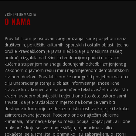
VIŠE INFORMACIJA
O NAMA
Pravdabl.com je osnovan zbog pružanja istine posjetiocima iz
društvenih, političkih, kulturnih, sportskih i ostalih oblasti. Jedino
oružje Pravdabl.com je javna riječ koja je u medijima našeg
područja izgubila na težini sa tendencijom pada i u ostalim
kućama stupanjem na snagu dopunjenih odredbi izmjenjenog
Zakonom o javnom redu i miru neprimjerenom demokratskom
civilnom društvu. Pravdabl.com će omogućiti posjetiocima, da u
cilju unapređenja stanja u oblasti informisanja iznose lične
stavove kroz komentare na ponuđene tekstove.Želimo Vas što
kraćim uvodom obavijestiti i uvjeriti ono što ćete uskoro sami
shvatiti, da je Pravdabl.com mjesto na kome će Vam biti
dostupne informacije uz dokaze o istinitosti za koje je i te kako
zainteresovana javnost. Posebno one o najtežim oblicima
kriminala, informacije koje su mediji odbijali objavljivati, ali i one
male priče koje se sve manje viđaju, o junacima iz ulice,
sokačeta, sela, igrališta, o onima koji su zaboravljeni, o istoriji