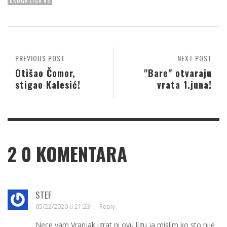
DRUGA LIGA RS
PREVIOUS POST
NEXT POST
Otišao Čomor,
"Bare" otvaraju
stigao Kalesić!
vrata 1.juna!
2
0 KOMENTARA
STEF
05/22/2020 u 21:23 —
Reply
Nece vam Vranjak igrat ni ovu ligu ja mislim ko sto nije