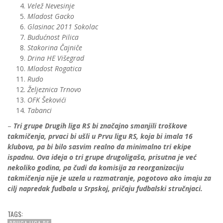
Velež Nevesinje
Mladost Gacko
Glasinac 2011 Sokolac
Budućnost Pilica
Stakorina Čajniče
Drina HE Višegrad
Mladost Rogatica
Rudo
Željeznica Trnovo
OFK Šekovići
Tabanci
–
Tri grupe Drugih liga RS bi značajno smanjili troškove
takmičenja, prvaci bi ušli u Prvu ligu RS, koja bi imala 16
klubova, pa bi bilo sasvim realno da minimalno tri ekipe
ispadnu. Ova ideja o tri grupe drugoligaša, prisutna je već
nekoliko godina, pa čudi da komisija za reorganizaciju
takmičenja nije je uzela u razmatranje, pogotovo ako imaju za
cilj napredak fudbala u Srpskoj, pričaju fudbalski stručnjaci.
TAGS: