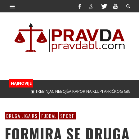
NAJNOVIJE
▣ TREBINJAC NEBOJŠA KAPOR NA KLUPI AFRIČKOG GIGANTA!
▣
DRUGA LIGA RS
FUDBAL
SPORT
FORMIRA SE DRUGA