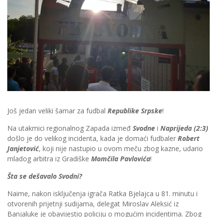
Još jedan veliki šamar za fudbal
Republike Srpske
!
Na utakmici regionalnog Zapada izmeđ
Svodne
i
Naprijeda (2:3)
došlo je do velikog incidenta, kada je domaći fudbaler
Robert
Janjetović
, koji nije nastupio u ovom meču zbog kazne, udario
mladog arbitra iz Gradiške
Momčila Pavlovića
!
Šta se dešavalo Svodni?
Naime, nakon isključenja igrača Ratka Bjelajca u 81. minutu i
otvorenih prijetnji sudijama, delegat Miroslav Aleksić iz
Banjaluke je obavijestio policiju o mogućim incidentima. Zbog