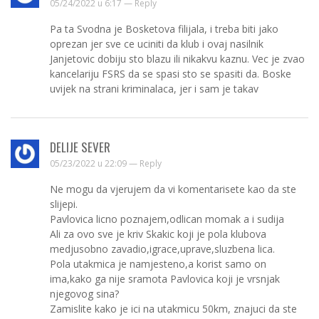
05/24/2022 u 6:17 —
Reply
Pa ta Svodna je Bosketova filijala, i treba biti jako
oprezan jer sve ce uciniti da klub i ovaj nasilnik
Janjetovic dobiju sto blazu ili nikakvu kaznu. Vec je zvao
kancelariju FSRS da se spasi sto se spasiti da. Boske
uvijek na strani kriminalaca, jer i sam je takav
DELIJE SEVER
05/23/2022 u 22:09 —
Reply
Ne mogu da vjerujem da vi komentarisete kao da ste
slijepi.
Pavlovica licno poznajem,odlican momak a i sudija
Ali za ovo sve je kriv Skakic koji je pola klubova
medjusobno zavadio,igrace,uprave,sluzbena lica.
Pola utakmica je namjesteno,a korist samo on
ima,kako ga nije sramota Pavlovica koji je vrsnjak
njegovog sina?
Zamislite kako je ici na utakmicu 50km, znajuci da ste