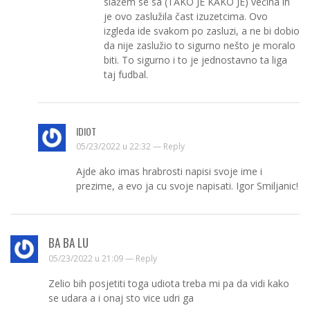
slažem se sa (TAKO JE KAKO JE) većina ih
je ovo zaslužila čast izuzetcima. Ovo
izgleda ide svakom po zasluzi, a ne bi dobio
da nije zaslužio to sigurno nešto je moralo
biti. To sigurno i to je jednostavno ta liga
taj fudbal.
IDIOT
05/23/2022 u 22:32 —
Reply
Ajde ako imas hrabrosti napisi svoje ime i
prezime, a evo ja cu svoje napisati. Igor Smiljanic!
BA BA LU
05/23/2022 u 21:09 —
Reply
Zelio bih posjetiti toga udiota treba mi pa da vidi kako
se udara a i onaj sto vice udri ga