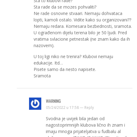
Sta to klubovi rade?
Sta rade da se mozes pohvaliti?
Ne rade osnovne stvaari. Nemaju dohvataca
lopti, kamoli ostalo. Vidite kako su organizovani??
Nemaju redara. Komesara bezbednosti, sramota.
U ograđenom dijelu terena bilo je 50 ljudi. Pred
vratima svlacione petnestak (ne znam kako da ih
nazovem).
U toj ligi niko ne trenira? Klubovi nemaju
edukacije. Itd…
Pisete samo da nesto napisete.
Sramota
WARNING
05/24/2022 u 17:58 —
Reply
Svodna je uvijek bila jedan od
nagostoprimnijih klubova lično ih znam i
imaju mnoga prijateljatva u fudbalu al