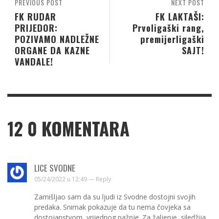
PREVIOUS POST
NEXT POST
FK RUDAR
FK LAKTAŠI:
PRIJEDOR:
Prvoligaški rang,
POZIVAMO NADLEŽNE
premijerligaški
ORGANE DA KAZNE
SAJT!
VANDALE!
12
0 KOMENTARA
LICE SVODNE
05/24/2022 u 12:49 —
Reply
Zamišljao sam da su ljudi iz Svodne dostojni svojih
predaka. Snimak pokazuje da tu nema čovjeka sa
dostojanstvom, vrijednog pažnje. Za žaljenje, siledžija