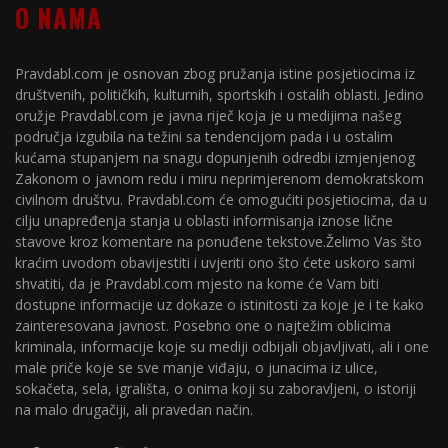
O NAMA
Pravdabl.com je osnovan zbog pružanja istine posjetiocima iz
društvenih, političkih, kulturnih, sportskih i ostalih oblasti. Jedino
oružje Pravdabl.com je javna riječ koja je u medijima našeg
područja izgubila na težini sa tendencijom pada i u ostalim
kućama stupanjem na snagu dopunjenih odredbi izmjenjenog
Zakonom o javnom redu i miru neprimjerenom demokratskom
civilnom društvu. Pravdabl.com će omogućiti posjetiocima, da u
cilju unapređenja stanja u oblasti informisanja iznose lične
stavove kroz komentare na ponuđene tekstove.Želimo Vas što
kraćim uvodom obavijestiti i uvjeriti ono što ćete uskoro sami
shvatiti, da je Pravdabl.com mjesto na kome će Vam biti
dostupne informacije uz dokaze o istinitosti za koje je i te kako
zainteresovana javnost. Posebno one o najtežim oblicima
kriminala, informacije koje su mediji odbijali objavljivati, ali i one
male priče koje se sve manje viđaju, o junacima iz ulice,
sokačeta, sela, igrališta, o onima koji su zaboravljeni, o istoriji
na malo drugačiji, ali pravedan način.