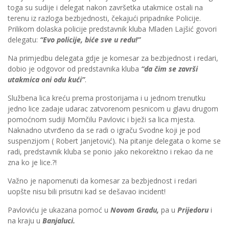
toga su sudije i delegat nakon završetka utakmice ostali na
terenu iz razloga bezbjednosti, čekajući pripadnike Policije.
Prilikom dolaska policije predstavnik kluba Mladen Lajšić govori
delegatu:
“Evo policije, biće sve u redu!”
Na primjedbu delegata gdje je komesar za bezbjednost i redari,
dobio je odgovor od predstavnika kluba
“da čim se završi
utakmica oni odu kući”
.
Službena lica kreću prema prostorijama i u jednom trenutku
jedno lice zadaje udarac zatvorenom pesnicom u glavu drugom
pomoćnom sudiji Momčilu Pavlovic i bježi sa lica mjesta.
Naknadno utvrđeno da se radi o igraču Svodne koji je pod
suspenzijom ( Robert Janjetović). Na pitanje delegata o kome se
radi, predstavnik kluba se ponio jako nekorektno i rekao da ne
zna ko je lice.?!
Važno je napomenuti da komesar za bezbjednost i redari
uopšte nisu bili prisutni kad se dešavao incident!
Pavloviću je ukazana pomoć u
Novom Gradu,
pa u
Prijedoru
i
na kraju u
Banjaluci.