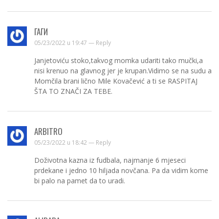
ГАГИ
05/23/2022 u 19:47 —
Reply
Janjetoviću stoko,takvog momka udariti tako mučki,a
nisi krenuo na glavnog jer je krupan.Vidimo se na sudu a
Momčila brani lično Mile Kovačević a ti se RASPITAJ
ŠTA TO ZNAČI ZA TEBE.
ARBITRO
05/23/2022 u 18:42 —
Reply
Doživotna kazna iz fudbala, najmanje 6 mjeseci
prdekane i jedno 10 hiljada novčana. Pa da vidim kome
bi palo na pamet da to uradi.