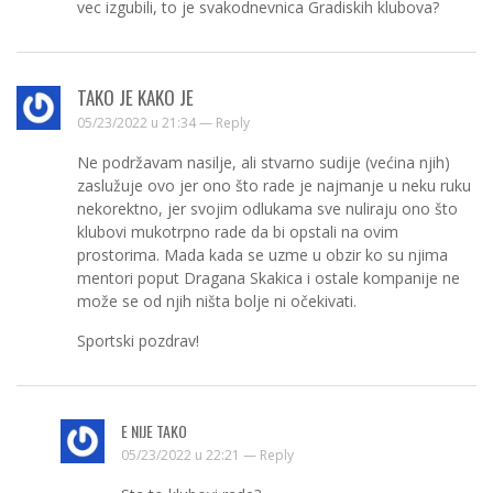
vec izgubili, to je svakodnevnica Gradiskih klubova?
TAKO JE KAKO JE
05/23/2022 u 21:34 —
Reply
Ne podržavam nasilje, ali stvarno sudije (većina njih)
zaslužuje ovo jer ono što rade je najmanje u neku ruku
nekorektno, jer svojim odlukama sve nuliraju ono što
klubovi mukotrpno rade da bi opstali na ovim
prostorima. Mada kada se uzme u obzir ko su njima
mentori poput Dragana Skakica i ostale kompanije ne
može se od njih ništa bolje ni očekivati.
Sportski pozdrav!
E NIJE TAKO
05/23/2022 u 22:21 —
Reply