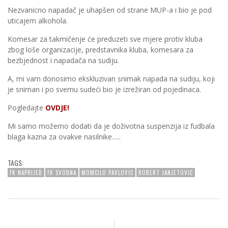
Nezvanicno napadač je uhapšen od strane MUP-a i bio je pod
uticajem alkohola.
Komesar za takmičenje će preduzeti sve mjere protiv kluba
zbog loše organizacije, predstavnika kluba, komesara za
bezbjednost i napadača na sudiju.
A, mi vam donosimo ekskluzivan snimak napada na sudiju, koji
je sniman i po svemu sudeći bio je izrežiran od pojedinaca.
Pogledajte
OVDJE!
Mi samo možemo dodati da je doživotna suspenzija iz fudbala
blaga kazna za ovakve nasilnike…..
TAGS:
FK NAPRIJED
FK SVODNA
MOMCILO PAVLOVIC
ROBERT JANJETOVIC