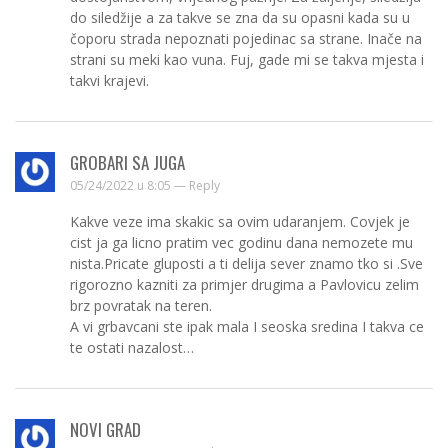
do siledžije a za takve se zna da su opasni kada su u
čoporu strada nepoznati pojedinac sa strane. Inače na
strani su meki kao vuna. Fuj, gade mi se takva mjesta i
takvi krajevi.
GROBARI SA JUGA
05/24/2022 u 8:05 —
Reply
Kakve veze ima skakic sa ovim udaranjem. Covjek je
cist ja ga licno pratim vec godinu dana nemozete mu
nista.Pricate gluposti a ti delija sever znamo tko si .Sve
rigorozno kazniti za primjer drugima a Pavlovicu zelim
brz povratak na teren.
A vi grbavcani ste ipak mala I seoska sredina I takva ce
te ostati nazalost…
NOVI GRAD