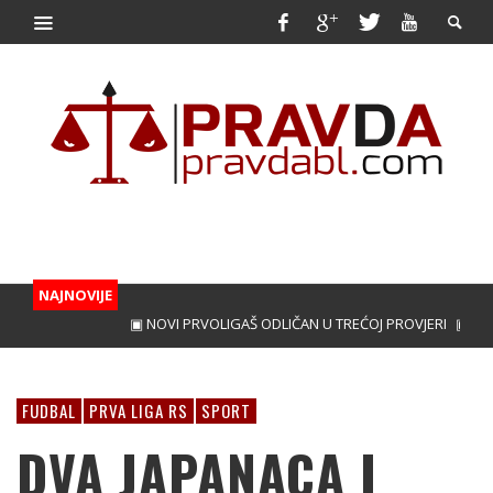
NAJNOVIJE
▣ NOVI PRVOLIGAŠ ODLIČAN U TREĆOJ PROVJERI
▣ PERICA
FUDBAL
PRVA LIGA RS
SPORT
DVA JAPANACA I