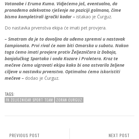
Vatanabe i Eruma Kuma. Vidjećemo još, eventualno, da
pronađemo adekvatno rješenje na poziciji golmana, čime
bismo kompletirali igrački kadar –
istakao je Ćurguz.
Do nastavka prvenstva ekipa će imati pet provjera.
– Smatram da je to dovoljno da uđemo spremni u nastavak
šampionata. Prvi rival će nam biti Omarska u subotu. Nakon
toga ćemo imati provjere protiv Željezničara iz Doboja,
banjalučkog Spartaka i onda Kozare i Proletera. Kroz te
mečeve ćemo uigravati ekipu kako bi ona ostvarila željene
ciljeve u nastavku prvenstva. Optimalno ćemo iskoristiti
mečeve –
dodao je Ćurguz.
TAGS:
FK ŽELJEZNIČAR SPORT TEAM
ZORAN ĆURGUZ
PREVIOUS POST
NEXT POST