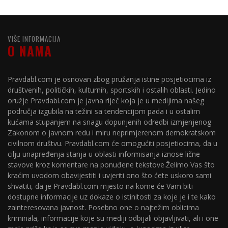
VIŠE INFORMACIJA
O NAMA
Pravdabl.com je osnovan zbog pružanja istine posjetiocima iz
društvenih, političkih, kulturnih, sportskih i ostalih oblasti. Jedino
oružje Pravdabl.com je javna riječ koja je u medijima našeg
područja izgubila na težini sa tendencijom pada i u ostalim
kućama stupanjem na snagu dopunjenih odredbi izmjenjenog
Zakonom o javnom redu i miru neprimjerenom demokratskom
civilnom društvu. Pravdabl.com će omogućiti posjetiocima, da u
cilju unapređenja stanja u oblasti informisanja iznose lične
stavove kroz komentare na ponuđene tekstove.Želimo Vas što
kraćim uvodom obavijestiti i uvjeriti ono što ćete uskoro sami
shvatiti, da je Pravdabl.com mjesto na kome će Vam biti
dostupne informacije uz dokaze o istinitosti za koje je i te kako
zainteresovana javnost. Posebno one o najtežim oblicima
kriminala, informacije koje su mediji odbijali objavljivati, ali i one