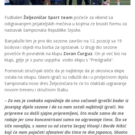
Fudbaleri
Željezničar Sport team
počeće za vikend sa
odigravanjem prijateljskih mečeva u kojima će brusiti formu za
nastavak šampionata Republike Srpske.
Banjalučki tim je prvi dio sezone završio na 12. poziciji sa 19
bodova i slijedi mu borba za opstanak. U drugi dio sezone
povešće ih povratnik na klupu
Zoran Ćurguz
. On je već bio na
klupi, gdje je s puno uspjeha vodio ekipu s “Predgrađa”.
Pomenuti stručnjak ističe da je najbitnije da je okosnica ekipe
ostala na okupu. Glavni igrači su odlučili da i u proljećnom dijelu
šampionata nose dres Željezničara te će to olakšati uigravanje
novom treneru i stručnom štabu.
– Za nas je svakako najvažnije da smo sačuvali igrački kadar iz
jesenjeg dijela sezone i da su nam ostali najbitniji igrači. Na
pripreme su došli sjajno pripremljeni, što može samo da me
raduje jer smo koncentrisani samo na uigravanje tima. Što se
tiče novajlija, s nama su od starta Sergej Vitonji i Đorđe Nikić
koji će nam pojačati ofanzivni dio tima te dva Japanca, Shunto