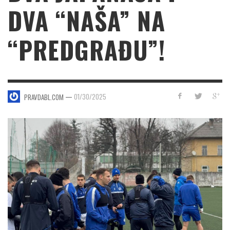
DVA “NAŠA” NA
“PREDGRAĐU”!
—
01/30/2025
PRAVDABL.COM