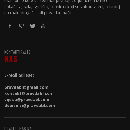
male priče koje se sve manje viđaju, o junacima iz ulice,
sokačeta, sela, igrališta, o onima koji su zaboravljeni, o istoriji
na malo drugačiji, ali pravedan način.
KONTAKTIRAJTE
NAS
E-Mail adrese:
pravdabl@gmail.com
kontakt@
pravdabl.com
vijesti@
pravdabl.com
dopisnici@
pravdabl.com
PRATITE NAS NA