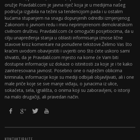
oružje Pravdabl.com je javna riječ koja je u medijima našeg
područja izgubila na težini sa tendencijom pada i u ostalim
kućama stupanjem na snagu dopunjenih odredbi izmjenjenog
Zakonom o javnom redu i miru neprimjerenom demokratskom
civilnom društvu. Pravdabl.com će omogućiti posjetiocima, da u
cilju unapređenja stanja u oblasti informisanja iznose lične
stavove kroz komentare na ponuđene tekstove.Želimo Vas što
kraćim uvodom obavijestiti i uvjeriti ono što ćete uskoro sami
shvatiti, da je Pravdabl.com mjesto na kome će Vam biti
dostupne informacije uz dokaze o istinitosti za koje je i te kako
zainteresovana javnost. Posebno one o najtežim oblicima
kriminala, informacije koje su mediji odbijali objavljivati, ali i one
male priče koje se sve manje viđaju, o junacima iz ulice,
sokačeta, sela, igrališta, o onima koji su zaboravljeni, o istoriji
na malo drugačiji, ali pravedan način.
KONTAKTIRAJTE