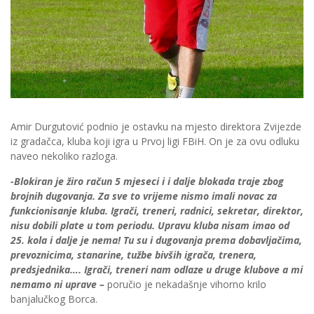
Amir Durgutović podnio je ostavku na mjesto direktora Zvijezde
iz gradačca, kluba koji igra u Prvoj ligi FBiH. On je za ovu odluku
naveo nekoliko razloga.
-Blokiran je žiro račun 5 mjeseci i i dalje blokada traje zbog
brojnih dugovanja. Za sve to vrijeme nismo imali novac za
funkcionisanje kluba. Igrači, treneri, radnici, sekretar, direktor,
nisu dobili plate u tom periodu. Upravu kluba nisam imao od
25. kola i dalje je nema! Tu su i dugovanja prema dobavljačima,
prevoznicima, stanarine, tužbe bivših igrača, trenera,
predsjednika…. Igrači, treneri nam odlaze u druge klubove a mi
nemamo ni uprave –
poručio je nekadašnje vihorno krilo
banjalučkog Borca.