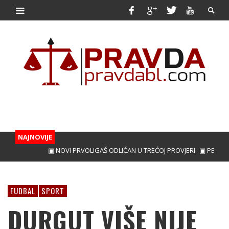
NAJNOVIJE
▣ NOVI PRVOLIGAŠ ODLIČAN U TREĆOJ PROVJERI
▣ PERICA I T
FUDBAL
SPORT
DURGUT VIŠE NIJE