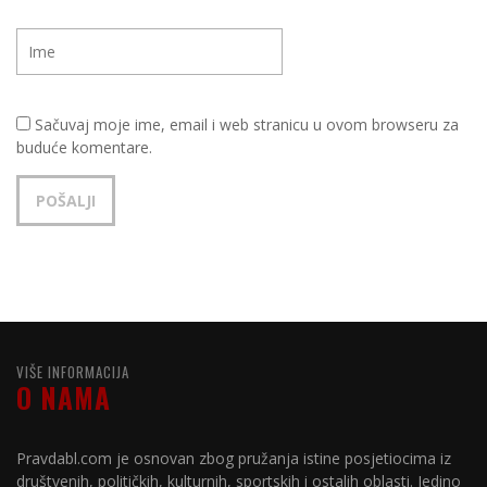
Sačuvaj moje ime, email i web stranicu u ovom browseru za
buduće komentare.
VIŠE INFORMACIJA
O NAMA
Pravdabl.com je osnovan zbog pružanja istine posjetiocima iz
društvenih, političkih, kulturnih, sportskih i ostalih oblasti. Jedino