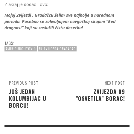
Z akraj je dodao i ovo:
Mojoj Zvijezdi , Gradačcu želim sve najbolje u narednom
periodu. Posebno se zahvaljujem navijačkoj skupini “Red
dragonsi” koji su zaslužili čistu desetku!
TAGS:
AMIR DURGUTOVIĆ
FK ZVIJEZDA GRADAČAC
PREVIOUS POST
NEXT POST
JOŠ JEDAN
ZVIJEZDA 09
KOLUMBIJAC U
"OSVETILA" BORAC!
BORCU!