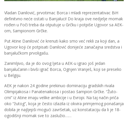
Vladan Danilović, prvotimac Borca i mladi reprezentativac BiH
definitvno neće ostati u Banjaluci! Do kraja ove nedjelje momak
rođen u Foči treba da otputuje u Grčku i potpiše Ugovor sa AEK-
om, šampionom Grčke.
Put Atine Danilović će krenuti kako smo već rekli za koji dan, a
Ugovor koji će potpisati Danilović donijeće zanačajna sredstva i
banjalučkom prvoligašu.
Zanimljivo, da je do ovog ljeta u AEK-u igrao još jedan
banjalučanin i bivši igrač Borca, Ognjen Vranješ, koji se preselio
u Belgiju.
AEK je nakon 24 godine prekinuo dominaciju gradskih rivala
Olimpijakosa i Panatenaikosa i postao šampion Grčke. “Žuto-
crni” iz Atine imaju velike ambicije i u Evropi. Na taj način priča
oko “žutog”, koja je često izlazila iz okvira primjernog ponašanja
dobila je najljepši mogući završetak, uz konstataciju da li je 18-
ogodišnji momak sve to zaslužio……