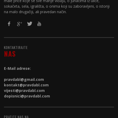
male priče koje se sve manje viđaju, o junacima iz ulice,
sokačeta, sela, igrališta, o onima koji su zaboravljeni, o istoriji
na malo drugačiji, ali pravedan način.
KONTAKTIRAJTE
NAS
E-Mail adrese:
pravdabl@gmail.com
kontakt@
pravdabl.com
vijesti@
pravdabl.com
dopisnici@
pravdabl.com
PRATITE NAS NA