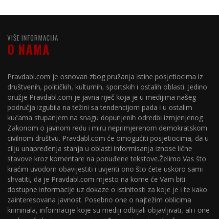
VIŠE INFORMACIJA
O NAMA
Pravdabl.com je osnovan zbog pružanja istine posjetiocima iz
društvenih, političkih, kulturnih, sportskih i ostalih oblasti. Jedino
oružje Pravdabl.com je javna riječ koja je u medijima našeg
područja izgubila na težini sa tendencijom pada i u ostalim
kućama stupanjem na snagu dopunjenih odredbi izmjenjenog
Zakonom o javnom redu i miru neprimjerenom demokratskom
civilnom društvu. Pravdabl.com će omogućiti posjetiocima, da u
cilju unapređenja stanja u oblasti informisanja iznose lične
stavove kroz komentare na ponuđene tekstove.Želimo Vas što
kraćim uvodom obavijestiti i uvjeriti ono što ćete uskoro sami
shvatiti, da je Pravdabl.com mjesto na kome će Vam biti
dostupne informacije uz dokaze o istinitosti za koje je i te kako
zainteresovana javnost. Posebno one o najtežim oblicima
kriminala, informacije koje su mediji odbijali objavljivati, ali i one