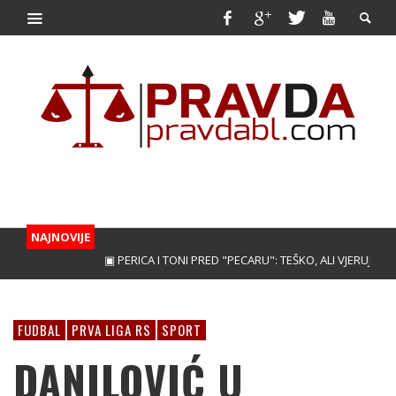
NAJNOVIJE
▣ PERICA I TONI PRED "PECARU": TEŠKO, ALI VJERUJEMO!
▣
FUDBAL
PRVA LIGA RS
SPORT
DANILOVIĆ U