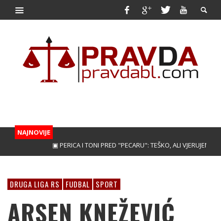
NAJNOVIJE
▣ PERICA I TONI PRED "PECARU": TEŠKO, ALI VJERUJEMO!
▣ T
DRUGA LIGA RS
FUDBAL
SPORT
ARSEN KNEŽEVIĆ