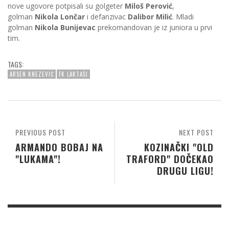
nove ugovore potpisali su golgeter
Miloš Perović
,
golman
Nikola Lončar
i defanzivac
Dalibor Milić
. Mladi
golman
Nikola Bunijevac
prekomandovan je iz juniora u prvi
tim.
TAGS:
ARSEN KNEZEVIC
FK LAKTAŠI
PREVIOUS POST
NEXT POST
ARMANDO BOBAJ NA
KOZINAČKI "OLD
"LUKAMA"!
TRAFORD" DOČEKAO
DRUGU LIGU!