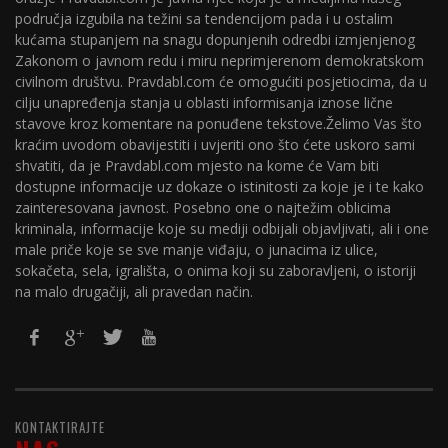
područja izgubila na težini sa tendencijom pada i u ostalim
kućama stupanjem na snagu dopunjenih odredbi izmjenjenog
Zakonom o javnom redu i miru neprimjerenom demokratskom
civilnom društvu. Pravdabl.com će omogućiti posjetiocima, da u
cilju unapređenja stanja u oblasti informisanja iznose lične
stavove kroz komentare na ponuđene tekstove.Želimo Vas što
kraćim uvodom obavijestiti i uvjeriti ono što ćete uskoro sami
shvatiti, da je Pravdabl.com mjesto na kome će Vam biti
dostupne informacije uz dokaze o istinitosti za koje je i te kako
zainteresovana javnost. Posebno one o najtežim oblicima
kriminala, informacije koje su mediji odbijali objavljivati, ali i one
male priče koje se sve manje viđaju, o junacima iz ulice,
sokačeta, sela, igrališta, o onima koji su zaboravljeni, o istoriji
na malo drugačiji, ali pravedan način.
KONTAKTIRAJTE