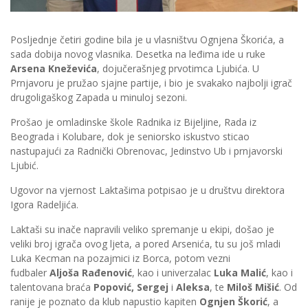
Posljednje četiri godine bila je u vlasništvu Ognjena Škorića, a
sada dobija novog vlasnika. Desetka na leđima ide u ruke
Arsena Kneževića
, dojučerašnjeg prvotimca Ljubića. U
Prnjavoru je pružao sjajne partije, i bio je svakako najbolji igrač
drugoligaškog Zapada u minuloj sezoni.
Prošao je omladinske škole Radnika iz Bijeljine, Rada iz
Beograda i Kolubare, dok je seniorsko iskustvo sticao
nastupajući za Radnički Obrenovac, Jedinstvo Ub i prnjavorski
Ljubić.
Ugovor na vjernost Laktašima potpisao je u društvu direktora
Igora Radeljića.
Laktaši su inače napravili veliko spremanje u ekipi, došao je
veliki broj igrača ovog ljeta, a pored Arsenića, tu su još mladi
Luka Kecman na pozajmici iz Borca, potom vezni
fudbaler
Aljoša Rađenović
, kao i univerzalac
Luka Malić
, kao i
talentovana braća
Popović, Sergej
i
Aleksa
, te
Miloš Mišić
. Od
ranije je poznato da klub napustio kapiten
Ognjen Škorić
, a