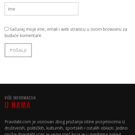
Sačuvaj moje ime, email i web stranicu u ovom browseru za
buduće komentare.
VIŠE INFORMACIJA
O NAMA
Pravdabl.com je osnovan zbog pružanja istine posjetiocima iz
društvenih, političkih, kulturnih, sportskih i ostalih oblasti. Jedino
oružje Pravdabl.com je javna riječ koja je u medijima našeg