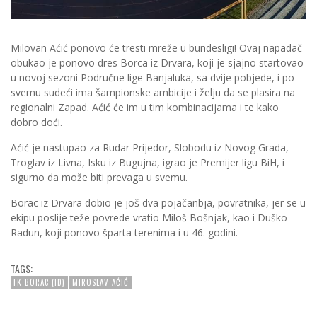
Milovan Aćić ponovo će tresti mreže u bundesligi! Ovaj napadač
obukao je ponovo dres Borca iz Drvara, koji je sjajno startovao
u novoj sezoni Područne lige Banjaluka, sa dvije pobjede, i po
svemu sudeći ima šampionske ambicije i želju da se plasira na
regionalni Zapad. Aćić će im u tim kombinacijama i te kako
dobro doći.
Aćić je nastupao za Rudar Prijedor, Slobodu iz Novog Grada,
Troglav iz Livna, Isku iz Bugujna, igrao je Premijer ligu BiH, i
sigurno da može biti prevaga u svemu.
Borac iz Drvara dobio je još dva pojačanbja, povratnika, jer se u
ekipu poslije teže povrede vratio Miloš Bošnjak, kao i Duško
Radun, koji ponovo šparta terenima i u 46. godini.
TAGS:
FK BORAC (ID)
MIROSLAV AĆIĆ