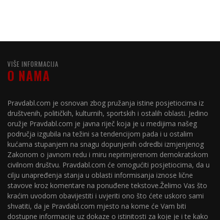
VIŠE INFORMACIJA
O NAMA
Pravdabl.com je osnovan zbog pružanja istine posjetiocima iz
društvenih, političkih, kulturnih, sportskih i ostalih oblasti. Jedino
oružje Pravdabl.com je javna riječ koja je u medijima našeg
područja izgubila na težini sa tendencijom pada i u ostalim
kućama stupanjem na snagu dopunjenih odredbi izmjenjenog
Zakonom o javnom redu i miru neprimjerenom demokratskom
civilnom društvu. Pravdabl.com će omogućiti posjetiocima, da u
cilju unapređenja stanja u oblasti informisanja iznose lične
stavove kroz komentare na ponuđene tekstove.Želimo Vas što
kraćim uvodom obavijestiti i uvjeriti ono što ćete uskoro sami
shvatiti, da je Pravdabl.com mjesto na kome će Vam biti
dostupne informacije uz dokaze o istinitosti za koje je i te kako