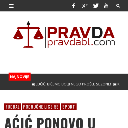
NAJNOVIJE
▣ LUČIĆ: BIĆEMO BOLJI NEGO PROŠLE SEZONE!
▣ KUNIĆ ZA
FUDBAL
PODRUČNE LIGE RS
SPORT
AĆIĆ PONOVO U