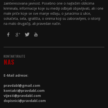
zainteresovana javnost. Posebno one o najtežim oblicima
kriminala, informacije koje su mediji odbijali objavljivati, ali i one
male priče koje se sve manje viđaju, o junacima iz ulice,
sokačeta, sela, igrališta, o onima koji su zaboravljeni, o istoriji
na malo drugačiji, ali pravedan način.
KONTAKTIRAJTE
NAS
E-Mail adrese:
pravdabl@gmail.com
kontakt@
pravdabl.com
vijesti@
pravdabl.com
dopisnici@
pravdabl.com