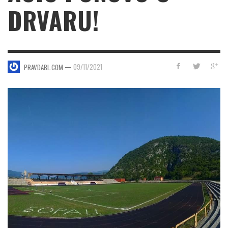
DRVARU!
—
09/11/2021
PRAVDABL.COM