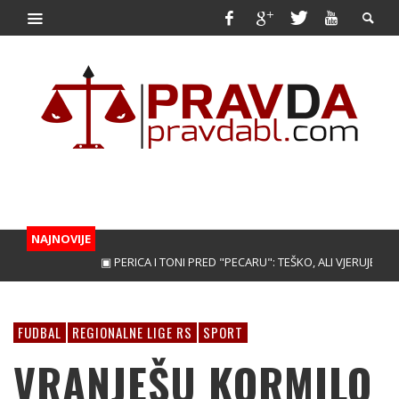
NAJNOVIJE
▣ PERICA I TONI PRED "PECARU": TEŠKO, ALI VJERUJEMO!
▣ 
FUDBAL
REGIONALNE LIGE RS
SPORT
VRANJEŠU KORMILO