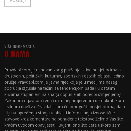
VIŠE INFORMACIJA
O NAMA
Pravdabl.com je osnovan zbog pružanja istine posjetiocima iz
društvenih, političkih, kulturnih, sportskih i ostalih oblasti. Jedino
oružje Pravdabl.com je javna riječ koja je u medijima našeg
područja izgubila na težini sa tendencijom pada i u ostalim
kućama stupanjem na snagu dopunjenih odredbi izmjenjenog
Zakonom o javnom redu i miru neprimjerenom demokratskom
civilnom društvu. Pravdabl.com će omogućiti posjetiocima, da u
cilju unapređenja stanja u oblasti informisanja iznose lične
stavove kroz komentare na ponuđene tekstove.Želimo Vas što
kraćim uvodom obavijestiti i uvjeriti ono što ćete uskoro sami