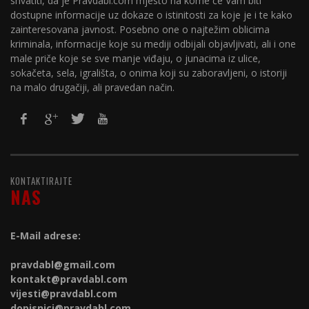
shvatiti, da je Pravdabl.com mjesto na kome će Vam biti
dostupne informacije uz dokaze o istinitosti za koje je i te kako
zainteresovana javnost. Posebno one o najtežim oblicima
kriminala, informacije koje su mediji odbijali objavljivati, ali i one
male priče koje se sve manje viđaju, o junacima iz ulice,
sokačeta, sela, igrališta, o onima koji su zaboravljeni, o istoriji
na malo drugačiji, ali pravedan način.
KONTAKTIRAJTE
NAS
E-Mail adrese:
pravdabl@gmail.com
kontakt@
pravdabl.com
vijesti@
pravdabl.com
dopisnici@
pravdabl.com