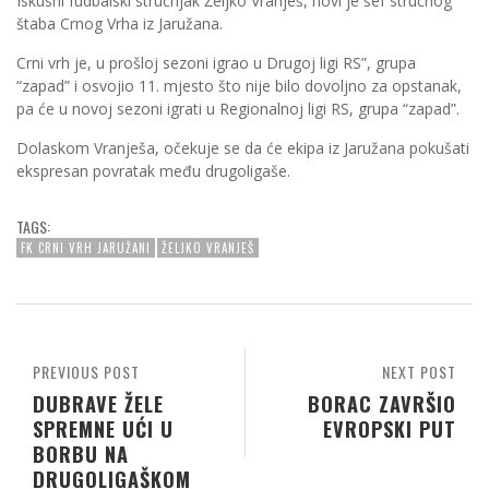
Iskusni fudbalski stručnjak Željko Vranješ, novi je šef stručnog
štaba Crnog Vrha iz Jaružana.
Crni vrh je, u prošloj sezoni igrao u Drugoj ligi RS”, grupa
“zapad” i osvojio 11. mjesto što nije bilo dovoljno za opstanak,
pa će u novoj sezoni igrati u Regionalnoj ligi RS, grupa “zapad”.
Dolaskom Vranješa, očekuje se da će ekipa iz Jaružana pokušati
ekspresan povratak među drugoligaše.
TAGS:
FK CRNI VRH JARUŽANI
ŽELJKO VRANJEŠ
PREVIOUS POST
NEXT POST
DUBRAVE ŽELE
BORAC ZAVRŠIO
SPREMNE UĆI U
EVROPSKI PUT
BORBU NA
DRUGOLIGAŠKOM