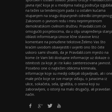
javna riječ koja je u medijima našeg područja izgubila
na težini sa tendencijom pada i u ostalim kućama
stupanjem na snagu dopunjenih odredbi izmjenjenog
Zakonom o javnom redu i miru neprimjerenom
demokratskom civilnom društvu. Pravdabl.com će
omogućiti posjetiocima, da u cilju unapređenja stanj
oblasti informisanja iznose lične stavove kroz
komentare na ponuđene tekstove.Želimo Vas što
kraćim uvodom obavijestiti i uvjeriti ono što ćete
uskoro sami shvatiti, da je Pravdabl.com mjesto na
kome će Vam biti dostupne informacije uz dokaze o
istinitosti za koje je i te kako zainteresovana javnost.
Posebno one o najtežim oblicima kriminala,
informacije koje su mediji odbijali objavljivati, ali i on
male priče koje se sve manje viđaju, o junacima iz
ulice, sokačeta, sela, igrališta, o onima koji su
zaboravljeni, o istoriji na malo drugačiji, ali pravedan
način.