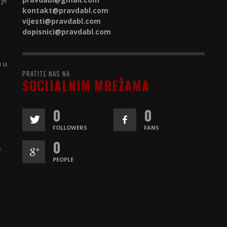
kontakt@
pravdabl.com
vijesti@
pravdabl.com
dopisnici@
pravdabl.com
a u
PRATITE NAS NA
SOCIJALNIM MREŽAMA
0
0
FOLLOWERS
FANS
0
e
PEOPLE