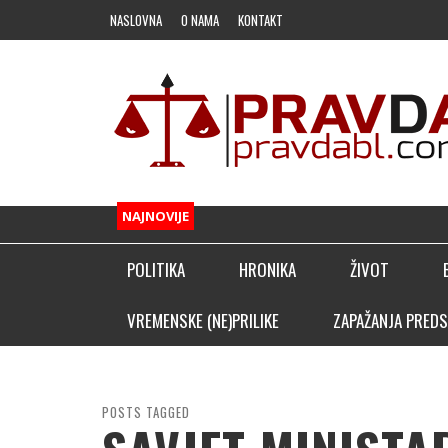
NASLOVNA
O NAMA
KONTAKT
NAJNOVIJE
POLITIKA
HRONIKA
ŽIVOT
FUDBAL
VREMENSKE (NE)PRILIKE
ZAPAŽANJA PREDS
OSTALI SPORTOVI
KLADIONIČARSKI KUTAK
POSTS TAGGED