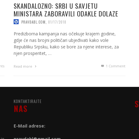
SKANDALOZNO: SRBI U SAVJETU
MINISTARA ZABORAVILI ODAKLE DOLAZE
PRAVDABL.COM
,
01/17/2018
Predizborna kampanja nas očekuje krajem godine,
gdje će nas brojni političari ubjeđivati kako vole
Republiku Srpsku, kako se bore za njene interese, za
njen prosperitet, …
ts
1
Comment
Read more
KONTAKTIRAJTE
S
NAS
E-Mail adrese:
 je
pravdabl@gmail.com