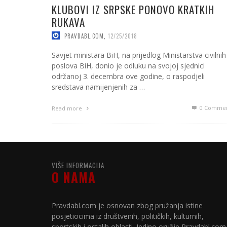
KLUBOVI IZ SRPSKE PONOVO KRATKIH
RUKAVA
PRAVDABL.COM
,
12/25/2018
Savjet ministara BiH, na prijedlog Ministarstva civilnih
poslova BiH, donio je odluku na svojoj sjednici
održanoj 3. decembra ove godine, o raspodjeli
sredstava namijenjenih za …
0 Commen
Read more
VIŠE INFORMACIJA
O NAMA
Pravdabl.com je osnovan zbog pružanja istine
posjetiocima iz društvenih, političkih, kulturnih,
sportskih i ostalih oblasti. Jedino oružje Pravdabl.com