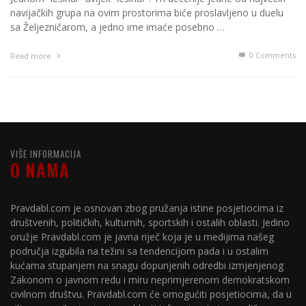
navijačkih grupa na ovim prostorima biće proslavljeno u duelu
sa Željezničarom, a jedno ime imaće posebno …
0 Comments
Read more
VIŠE INFORMACIJA
O NAMA
Pravdabl.com je osnovan zbog pružanja istine posjetiocima iz
društvenih, političkih, kulturnih, sportskih i ostalih oblasti. Jedino
oružje Pravdabl.com je javna riječ koja je u medijima našeg
područja izgubila na težini sa tendencijom pada i u ostalim
kućama stupanjem na snagu dopunjenih odredbi izmjenjenog
Zakonom o javnom redu i miru neprimjerenom demokratskom
civilnom društvu. Pravdabl.com će omogućiti posjetiocima, da u