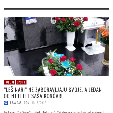
FUDBAL
SPORT
“LEŠINARI” NE ZABORAVLJAJU SVOJE, A JEDAN
OD NJIH JE I SAŠA KONČAR!
PRAVDABL.COM
,
11/18/2017
Jednom “lešinar” uvijek “lešinar”. Tri decenije jedne od najvećih