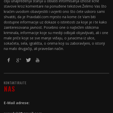
cilju unapređenja stanja u oblasti informisanja iznose lične
stavove kroz komentare na ponuđene tekstove.Želimo Vas što
kraćim uvodom obavijestiti i uvjeriti ono što ćete uskoro sami
shvatiti, da je Pravdabl.com mjesto na kome će Vam biti
dostupne informacije uz dokaze o istinitosti za koje je i te kako
zainteresovana javnost. Posebno one o najtežim oblicima
kriminala, informacije koje su mediji odbijali objavljivati, ali i one
male priče koje se sve manje viđaju, o junacima iz ulice,
sokačeta, sela, igrališta, o onima koji su zaboravljeni, o istoriji
na malo drugačiji, ali pravedan način.
KONTAKTIRAJTE
NAS
E-Mail adrese: