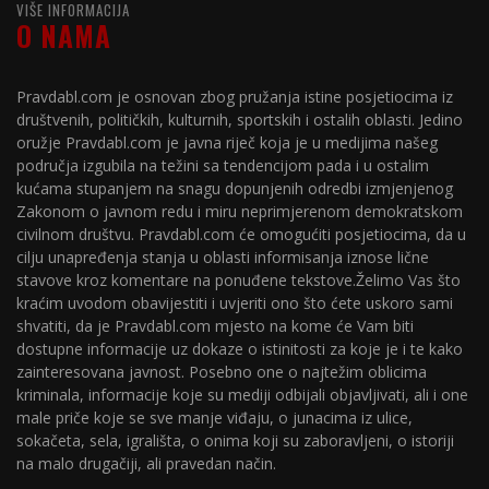
VIŠE INFORMACIJA
O NAMA
Pravdabl.com je osnovan zbog pružanja istine posjetiocima iz
društvenih, političkih, kulturnih, sportskih i ostalih oblasti. Jedino
oružje Pravdabl.com je javna riječ koja je u medijima našeg
područja izgubila na težini sa tendencijom pada i u ostalim
kućama stupanjem na snagu dopunjenih odredbi izmjenjenog
Zakonom o javnom redu i miru neprimjerenom demokratskom
civilnom društvu. Pravdabl.com će omogućiti posjetiocima, da u
cilju unapređenja stanja u oblasti informisanja iznose lične
stavove kroz komentare na ponuđene tekstove.Želimo Vas što
kraćim uvodom obavijestiti i uvjeriti ono što ćete uskoro sami
shvatiti, da je Pravdabl.com mjesto na kome će Vam biti
dostupne informacije uz dokaze o istinitosti za koje je i te kako
zainteresovana javnost. Posebno one o najtežim oblicima
kriminala, informacije koje su mediji odbijali objavljivati, ali i one
male priče koje se sve manje viđaju, o junacima iz ulice,
sokačeta, sela, igrališta, o onima koji su zaboravljeni, o istoriji
na malo drugačiji, ali pravedan način.