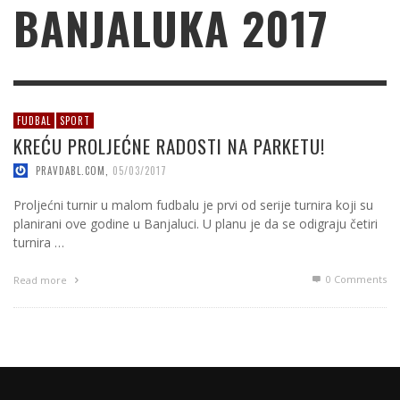
BANJALUKA 2017
FUDBAL
SPORT
KREĆU PROLJEĆNE RADOSTI NA PARKETU!
PRAVDABL.COM
,
05/03/2017
Proljećni turnir u malom fudbalu je prvi od serije turnira koji su
planirani ove godine u Banjaluci. U planu je da se odigraju četiri
turnira …
0 Comments
Read more