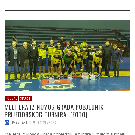
FUDBAL
SPORT
MELIFERA IZ NOVOG GRADA POBJEDNIK
PRIJEDORSKOG TURNIRA! (FOTO)
PRAVDABL.COM
,
01/26/2023
Melifera iz Novog Grada pobjednik je turnira u malom fudbalu