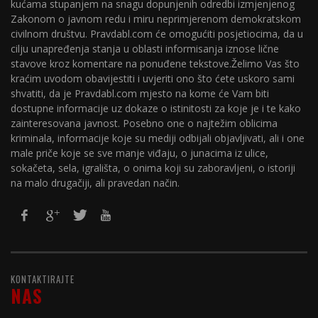
kućama stupanjem na snagu dopunjenih odredbi izmjenjenog
Zakonom o javnom redu i miru neprimjerenom demokratskom
civilnom društvu. Pravdabl.com će omogućiti posjetiocima, da u
cilju unapređenja stanja u oblasti informisanja iznose lične
stavove kroz komentare na ponuđene tekstove.Želimo Vas što
kraćim uvodom obavijestiti i uvjeriti ono što ćete uskoro sami
shvatiti, da je Pravdabl.com mjesto na kome će Vam biti
dostupne informacije uz dokaze o istinitosti za koje je i te kako
zainteresovana javnost. Posebno one o najtežim oblicima
kriminala, informacije koje su mediji odbijali objavljivati, ali i one
male priče koje se sve manje viđaju, o junacima iz ulice,
sokačeta, sela, igrališta, o onima koji su zaboravljeni, o istoriji
na malo drugačiji, ali pravedan način.
KONTAKTIRAJTE
NAS