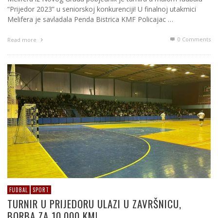
“Prijedor 2023” u seniorskoj konkurenciji! U finalnoj utakmici
Melifera je savladala Penda Bistrica KMF Policajac …
0 Comments
Read more
FUDBAL
SPORT
TURNIR U PRIJEDORU ULAZI U ZAVRŠNICU,
BORBA ZA 10.000 KM!