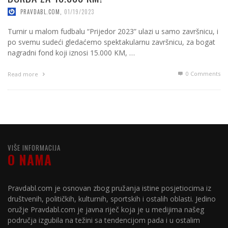
PRAVDABL.COM
,
01/19/2023
Turnir u malom fudbalu “Prijedor 2023” ulazi u samo završnicu, i
po svemu sudeći gledaćemo spektakularnu završnicu, za bogat
nagradni fond koji iznosi 15.000 KM, …
0 Comments
Read more
VIŠE INFORMACIJA
O NAMA
Pravdabl.com je osnovan zbog pružanja istine posjetiocima iz
društvenih, političkih, kulturnih, sportskih i ostalih oblasti. Jedino
oružje Pravdabl.com je javna riječ koja je u medijima našeg
područja izgubila na težini sa tendencijom pada i u ostalim