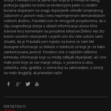
područja izgubila na težini sa tendencijom pada i u ostalim
kućama stupanjem na snagu dopunjenih odredbi izmjenjenog
Zakonom o javnom redu i miru neprimjerenom demokratskom
civilnom društvu. Pravdabl.com će omogućiti posjetiocima, da u
cilju unapređenja stanja u oblasti informisanja iznose lične
stavove kroz komentare na ponuđene tekstove.Želimo Vas što
kraćim uvodom obavijestiti i uvjeriti ono što ćete uskoro sami
shvatiti, da je Pravdabl.com mjesto na kome će Vam biti
dostupne informacije uz dokaze o istinitosti za koje je i te kako
zainteresovana javnost. Posebno one o najtežim oblicima
kriminala, informacije koje su mediji odbijali objavljivati, ali i one
male priče koje se sve manje viđaju, o junacima iz ulice,
sokačeta, sela, igrališta, o onima koji su zaboravljeni, o istoriji
na malo drugačiji, ali pravedan način.
KONTAKTIRAJTE