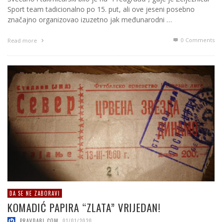
Sport team tadicionalno po 15. put, ali ove jeseni posebno
značajno organizovao izuzetno jak međunarodni …
0 Comments
Read more
DA SE NE ZABORAVI
KOMADIĆ PAPIRA “ZLATA” VRIJEDAN!
PRAVDABL.COM
,
01/01/2020