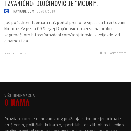
I ZVANIČNO: DOJČINOVIĆ JE “MODRI”!
PRAVDABL.COM
,
06/07/2018
Još početkom februara naš portal prenio je vijest da talentovani
klinac iz Zvijezda 09 Sergej Dojčinović nalazi se na probi u
zagrebačkom https://pravdabl.com//dojcinovic-iz-zvijezde-vidi-
dinamo/ i da …
8
0 komentara
Read more
VIŠE INFORMACIJA
O NAMA
Pravdabl.com je osnovan zbog pružanja istine posjetiocima iz
društvenih, političkih, kulturnih, sportskih i ostalih oblasti. Jedino
oružje Pravdabl.com je javna riječ koja je u medijima našeg