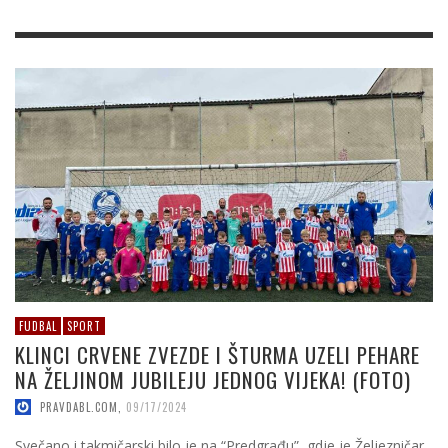
FUDBAL
SPORT
KLINCI CRVENE ZVEZDE I ŠTURMA UZELI PEHARE
NA ŽELJINOM JUBILEJU JEDNOG VIJEKA! (FOTO)
PRAVDABL.COM
,
09/17/2024
Svečano i takmičarski bilo je na “Predgrađu”, gdje je Željezničar