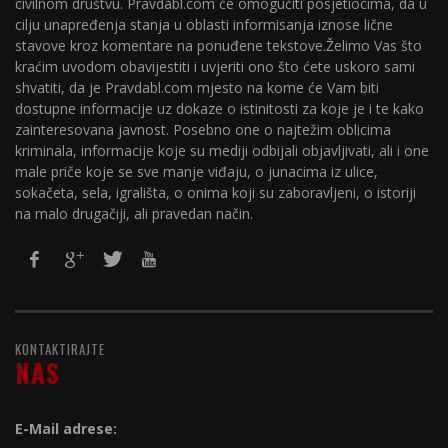
civilnom društvu. Pravdabl.com će omogućiti posjetiocima, da u
cilju unapređenja stanja u oblasti informisanja iznose lične
stavove kroz komentare na ponuđene tekstove.Želimo Vas što
kraćim uvodom obavijestiti i uvjeriti ono što ćete uskoro sami
shvatiti, da je Pravdabl.com mjesto na kome će Vam biti
dostupne informacije uz dokaze o istinitosti za koje je i te kako
zainteresovana javnost. Posebno one o najtežim oblicima
kriminala, informacije koje su mediji odbijali objavljivati, ali i one
male priče koje se sve manje viđaju, o junacima iz ulice,
sokačeta, sela, igrališta, o onima koji su zaboravljeni, o istoriji
na malo drugačiji, ali pravedan način.
KONTAKTIRAJTE
NAS
E-Mail adrese: