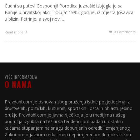
Čudni su putevi Gospodnji! Porodica Juzbašić izbjegla je sa
Banije u hrvatskoj akciji “Oluja” 1995. godine, iz mjesta Jošavica
u blizini Petrinje, a svoj novi …
0 Comments
Read more
VIŠE INFORMACIJA
O NAMA
Pravdabl.com je osnovan zbog pružanja istine posjetiocima iz
društvenih, političkih, kulturnih, sportskih i ostalih oblasti. Jedino
oružje Pravdabl.com je javna riječ koja je u medijima našeg
područja izgubila na težini sa tendencijom pada i u ostalim
kućama stupanjem na snagu dopunjenih odredbi izmjenjenog
Zakonom o javnom redu i miru neprimjerenom demokratskom