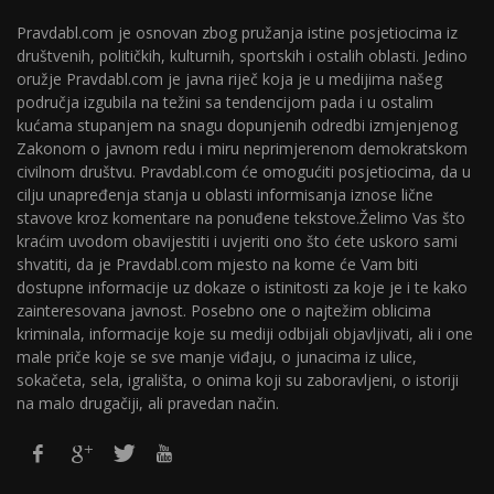
Pravdabl.com je osnovan zbog pružanja istine posjetiocima iz
društvenih, političkih, kulturnih, sportskih i ostalih oblasti. Jedino
oružje Pravdabl.com je javna riječ koja je u medijima našeg
područja izgubila na težini sa tendencijom pada i u ostalim
kućama stupanjem na snagu dopunjenih odredbi izmjenjenog
Zakonom o javnom redu i miru neprimjerenom demokratskom
civilnom društvu. Pravdabl.com će omogućiti posjetiocima, da u
cilju unapređenja stanja u oblasti informisanja iznose lične
stavove kroz komentare na ponuđene tekstove.Želimo Vas što
kraćim uvodom obavijestiti i uvjeriti ono što ćete uskoro sami
shvatiti, da je Pravdabl.com mjesto na kome će Vam biti
dostupne informacije uz dokaze o istinitosti za koje je i te kako
zainteresovana javnost. Posebno one o najtežim oblicima
kriminala, informacije koje su mediji odbijali objavljivati, ali i one
male priče koje se sve manje viđaju, o junacima iz ulice,
sokačeta, sela, igrališta, o onima koji su zaboravljeni, o istoriji
na malo drugačiji, ali pravedan način.