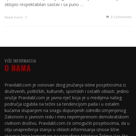
sklopio respektabilan sastav i sa puno …
0 Comments
Read more
VIŠE INFORMACIJA
O NAMA
Pravdabl.com je osnovan zbog pružanja istine posjetiocima iz
društvenih, političkih, kulturnih, sportskih i ostalih oblasti. Jedino
oružje Pravdabl.com je javna riječ koja je u medijima našeg
područja izgubila na težini sa tendencijom pada i u ostalim
kućama stupanjem na snagu dopunjenih odredbi izmjenjenog
Zakonom o javnom redu i miru neprimjerenom demokratskom
civilnom društvu. Pravdabl.com će omogućiti posjetiocima, da u
cilju unapređenja stanja u oblasti informisanja iznose lične
stavove kroz komentare na ponuđene tekstove.Želimo Vas što