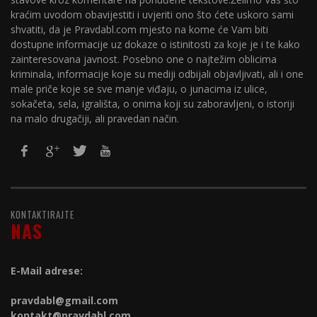
kraćim uvodom obavijestiti i uvjeriti ono što ćete uskoro sami
shvatiti, da je Pravdabl.com mjesto na kome će Vam biti
dostupne informacije uz dokaze o istinitosti za koje je i te kako
zainteresovana javnost. Posebno one o najtežim oblicima
kriminala, informacije koje su mediji odbijali objavljivati, ali i one
male priče koje se sve manje viđaju, o junacima iz ulice,
sokačeta, sela, igrališta, o onima koji su zaboravljeni, o istoriji
na malo drugačiji, ali pravedan način.
KONTAKTIRAJTE
NAS
E-Mail adrese:
pravdabl@gmail.com
kontakt@
pravdabl.com