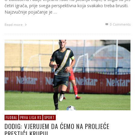
četiri igrača, prije svega perspektivna koja svakako treba brusiti.
Najzvučnije pojačanje je …
0 Comments
Read more
FUDBAL
PRVA LIGA RS
SPORT
DODIG: VJERUJEM DA ĆEMO NA PROLJEĆE
PRESTIĆI KRUPU!