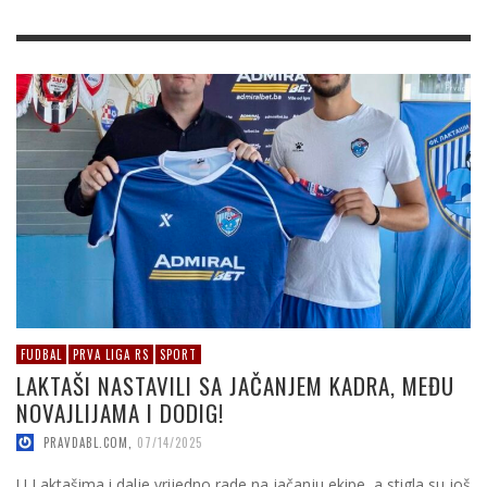
FUDBAL
PRVA LIGA RS
SPORT
LAKTAŠI NASTAVILI SA JAČANJEM KADRA, MEĐU
NOVAJLIJAMA I DODIG!
PRAVDABL.COM
,
07/14/2025
U Laktašima i dalje vrijedno rade na jačanju ekipe, a stigla su još