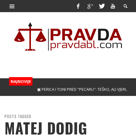
NAJNOVIJE
▣ PERICA I TONI PRED "PECARU": TEŠKO, ALI VJERUJEMO!
▣
POSTS TAGGED
MATEJ DODIG