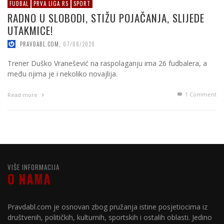
FUDBAL
PRVA LIGA RS
SPORT
RADNO U SLOBODI, STIŽU POJAČANJA, SLIJEDE
UTAKMICE!
PRAVDABL.COM
,
07/08/2020
Trener Duško Vranešević na raspolaganju ima 26 fudbalera, a
među njima je i nekoliko novajlija.
1
Comment
Read more
VIŠE INFORMACIJA
O NAMA
Pravdabl.com je osnovan zbog pružanja istine posjetiocima iz
društvenih, političkih, kulturnih, sportskih i ostalih oblasti. Jedino