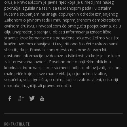
oružje Pravdabl.com je javna riječ koja je u medijima našeg
područja izgubila na težini sa tendencijom pada i u ostalim
kućama stupanjem na snagu dopunjenih odredbi izmjenjenog
Zakonom o javnom redu i miru neprimjerenom demokratskom
civilnom društvu. Pravdabl.com će omogućiti posjetiocima, da u
cilju unapređenja stanja u oblasti informisanja iznose lične
stavove kroz komentare na ponuđene tekstove.Želimo Vas što
kraćim uvodom obavijestiti i uvjeriti ono što ćete uskoro sami
shvatiti, da je Pravdabl.com mjesto na kome će Vam biti
dostupne informacije uz dokaze o istinitosti za koje je i te kako
zainteresovana javnost. Posebno one o najtežim oblicima
kriminala, informacije koje su mediji odbijali objavljivati, ali i one
male priče koje se sve manje viđaju, o junacima iz ulice,
sokačeta, sela, igrališta, o onima koji su zaboravljeni, o istoriji
na malo drugačiji, ali pravedan način.
KONTAKTIRAJTE