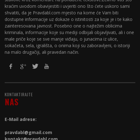
kraćim uvodom obavijestiti i uvjeriti ono što ćete uskoro sami
shvatiti, da je Pravdabl.com mjesto na kome će Vam biti
dostupne informacije uz dokaze o istinitosti za koje je i te kako
zainteresovana javnost. Posebno one o najtežim oblicima
kriminala, informacije koje su mediji odbijali objavljivati, ali i one
male priče koje se sve manje viđaju, o junacima iz ulice,
sokačeta, sela, igrališta, o onima koji su zaboravljeni, o istoriji
na malo drugačiji, ali pravedan način.
KONTAKTIRAJTE
NAS
E-Mail adrese:
pravdabl@gmail.com
kontakt@
pravdabl.com