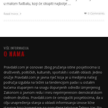
u malom fudbalu, koji će okupiti najbolje …
0 Comments
Read more
VIŠE INFORMACIJA
O NAMA
Pravdabl.com je osnovan zbog pružanja istine posjetiocima iz
društvenih, političkih, kulturnih, sportskih i ostalih oblasti. Jedino
oružje Pravdabl.com je javna riječ koja je u medijima našeg
područja izgubila na težini sa tendencijom pada i u ostalim
kućama stupanjem na snagu dopunjenih odredbi izmjenjenog
Zakonom o javnom redu i miru neprimjerenom demokratskom
civilnom društvu. Pravdabl.com će omogućiti posjetiocima, da u
cilju unapređenja stanja u oblasti informisanja iznose lične
stavove kroz komentare na ponuđene tekstove.Želimo Vas što