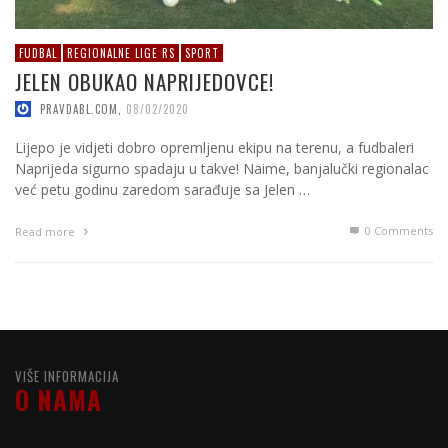
FUDBAL
REGIONALNE LIGE RS
SPORT
JELEN OBUKAO NAPRIJEDOVCE!
PRAVDABL.COM
,
08/02/2020
Lijepo je vidjeti dobro opremljenu ekipu na terenu, a fudbaleri
Naprijeda sigurno spadaju u takve! Naime, banjalučki regionalac
već petu godinu zaredom sarađuje sa Jelen …
0 Comments
Read more
VIŠE INFORMACIJA
O NAMA