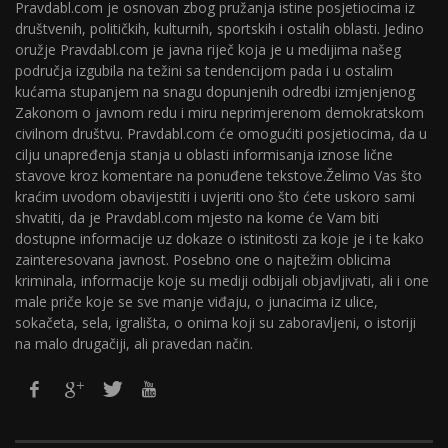
Pravdabl.com je osnovan zbog pružanja istine posjetiocima iz
društvenih, političkih, kulturnih, sportskih i ostalih oblasti. Jedino
oružje Pravdabl.com je javna riječ koja je u medijima našeg
područja izgubila na težini sa tendencijom pada i u ostalim
kućama stupanjem na snagu dopunjenih odredbi izmjenjenog
Zakonom o javnom redu i miru neprimjerenom demokratskom
civilnom društvu. Pravdabl.com će omogućiti posjetiocima, da u
cilju unapređenja stanja u oblasti informisanja iznose lične
stavove kroz komentare na ponuđene tekstove.Želimo Vas što
kraćim uvodom obavijestiti i uvjeriti ono što ćete uskoro sami
shvatiti, da je Pravdabl.com mjesto na kome će Vam biti
dostupne informacije uz dokaze o istinitosti za koje je i te kako
zainteresovana javnost. Posebno one o najtežim oblicima
kriminala, informacije koje su mediji odbijali objavljivati, ali i one
male priče koje se sve manje viđaju, o junacima iz ulice,
sokačeta, sela, igrališta, o onima koji su zaboravljeni, o istoriji
na malo drugačiji, ali pravedan način.