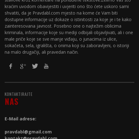
kraćim uvodom obavijestiti i uvjeriti ono što ćete uskoro sami
shvatiti, da je Pravdabl.com mjesto na kome će Vam biti
dostupne informacije uz dokaze o istinitosti za koje je i te kako
zainteresovana javnost. Posebno one o najtežim oblicima
kriminala, informacije koje su mediji odbijali objavljivati, ali i one
male priče koje se sve manje viđaju, o junacima iz ulice,
sokačeta, sela, igrališta, o onima koji su zaboravljeni, o istoriji
na malo drugačiji, ali pravedan način.
KONTAKTIRAJTE
NAS
E-Mail adrese:
pravdabl@gmail.com
kontakt@
pravdabl.com