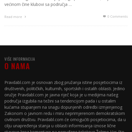
većinom čine klubovi sa područja …
0 Comments
Read more
VIŠE INFORMACIJA
O NAMA
Pravdabl.com je osnovan zbog pružanja istine posjetiocima iz
društvenih, političkih, kulturnih, sportskih i ostalih oblasti. Jedino
oružje Pravdabl.com je javna riječ koja je u medijima našeg
područja izgubila na težini sa tendencijom pada i u ostalim
kućama stupanjem na snagu dopunjenih odredbi izmjenjenog
Zakonom o javnom redu i miru neprimjerenom demokratskom
civilnom društvu. Pravdabl.com će omogućiti posjetiocima, da u
cilju unapređenja stanja u oblasti informisanja iznose lične
stavove kroz komentare na ponuđene tekstove.Želimo Vas što