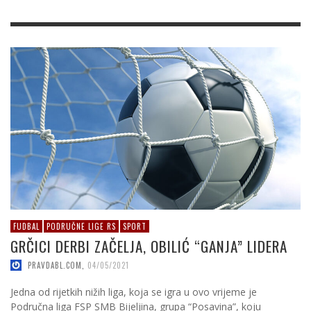
FUDBAL
PODRUČNE LIGE RS
SPORT
GRČICI DERBI ZAČELJA, OBILIĆ “GANJA” LIDERA
PRAVDABL.COM
,
04/05/2021
Jedna od rijetkih nižih liga, koja se igra u ovo vrijeme je
Područna liga FSP SMB Bijeljina, grupa “Posavina”, koju