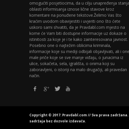
omogućiti posjetiocima, da u cilju unapređenja stanj
oblasti informisanja iznose lične stavove kroz
komentare na ponuđene tekstove.Želimo Vas što
kraćim uvodom obavijestiti i uvjeriti ono što ćete
uskoro sami shvatiti, da je Pravdabl.com mjesto na
kome će Vam biti dostupne informacije uz dokaze o
istinitosti za koje je i te kako zainteresovana javnost.
Posebno one o najtežim oblicima kriminala,
informacije koje su mediji odbijali objavljivati, ali i on
male priče koje se sve manje viđaju, o junacima iz
ulice, sokačeta, sela, igrališta, o onima koji su
zaboravljeni, o istoriji na malo drugačiji, ali pravedan
način.
Copyright © 2017. Pravdabl.com // Sva prava zadržana
sadržaja bez dozvole izdavača.