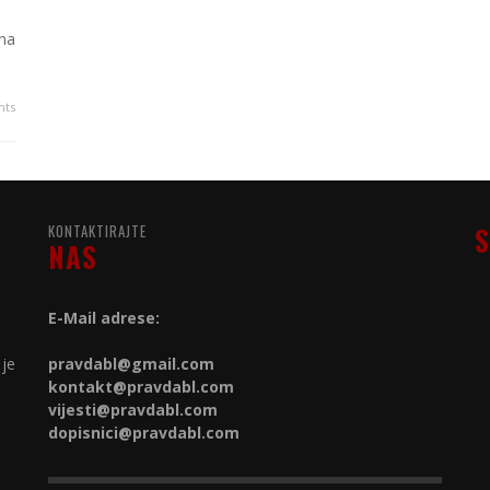
 na
ts
KONTAKTIRAJTE
S
NAS
E-Mail adrese:
 je
pravdabl@gmail.com
kontakt@
pravdabl.com
vijesti@
pravdabl.com
dopisnici@
pravdabl.com