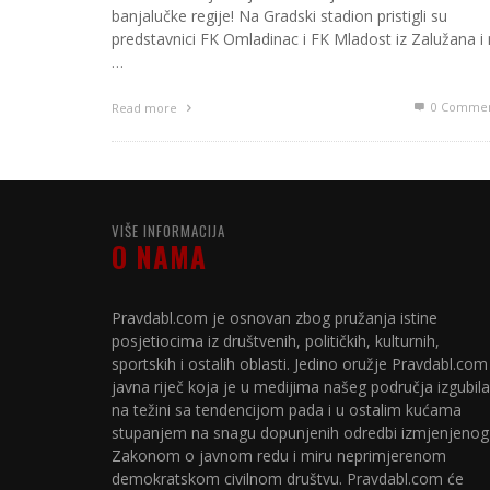
banjalučke regiјe! Na Gradski stadion pristigli su
predstavnici FK Omladinac i FK Mladost iz Zalužana i
…
0 Commen
Read more
VIŠE INFORMACIJA
O NAMA
Pravdabl.com je osnovan zbog pružanja istine
posjetiocima iz društvenih, političkih, kulturnih,
sportskih i ostalih oblasti. Jedino oružje Pravdabl.com
javna riječ koja je u medijima našeg područja izgubila
na težini sa tendencijom pada i u ostalim kućama
stupanjem na snagu dopunjenih odredbi izmjenjenog
Zakonom o javnom redu i miru neprimjerenom
demokratskom civilnom društvu. Pravdabl.com će