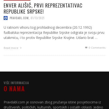
ENVER ALIŠIĆ, PRVI REPREZENTATIVAC
REPUBLIKE SRPSKE!
PRAVDABL.COM
,
01/13/2021
U ratnom vihoru tog prohladnog decembra (20.12 1992)
fudbalska reprezentacija Republike Srpske odigrala je svoju prvu
utakmicu, i to protiv Republike Srpske Krajine. Udario brat …
0 Comments
Read more
VIŠE INFORMACIJA
O NAMA
Pravdabl.com je osnovan zbog pružanja istine posjetiocima iz
društvenih, političkih, kulturnih, sportskih i ostalih oblasti. Jedino