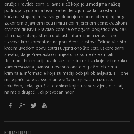
oružje Pravdabl.com je javna riječ koja je u medijima našeg
područja izgubila na težini sa tendencijom pada i u ostalim
kućama stupanjem na snagu dopunjenih odredbi izmjenjenog
Zakonom o javnom redu i miru neprimjerenom demokratskom
civilnom društvu. Pravdabl.com će omogućiti posjetiocima, da u
cilju unapređenja stanja u oblasti informisanja iznose lične
stavove kroz komentare na ponuđene tekstove.Želimo Vas što
kraćim uvodom obavijestiti i uvjeriti ono što ćete uskoro sami
shvatiti, da je Pravdabl.com mjesto na kome će Vam biti
dostupne informacije uz dokaze o istinitosti za koje je i te kako
zainteresovana javnost. Posebno one o najtežim oblicima
kriminala, informacije koje su mediji odbijali objavljivati, ali i one
male priče koje se sve manje viđaju, o junacima iz ulice,
sokačeta, sela, igrališta, o onima koji su zaboravljeni, o istoriji
na malo drugačiji, ali pravedan način.
KONTAKTIRAJTE