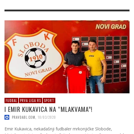
FUDBAL
PRVA LIGA RS
SPORT
I EMIR KUKAVICA NA “MLAKVAMA”!
PRAVDABL.COM
,
10/03/2020
Emir Kukavica, nekadašnji fudbaler mrkonjićke Slobode,