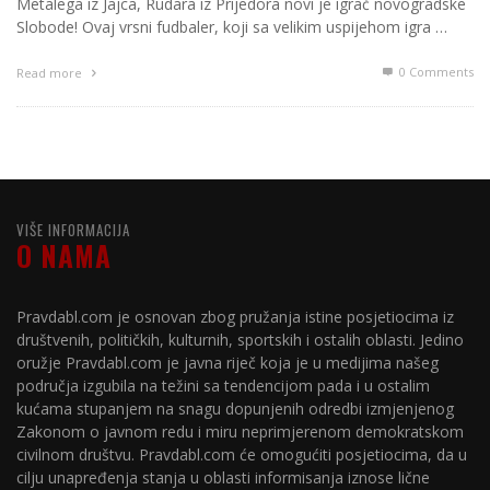
Metalega iz Jajca, Rudara iz Prijedora novi je igrač novogradske
Slobode! Ovaj vrsni fudbaler, koji sa velikim uspijehom igra …
0 Comments
Read more
VIŠE INFORMACIJA
O NAMA
Pravdabl.com je osnovan zbog pružanja istine posjetiocima iz
društvenih, političkih, kulturnih, sportskih i ostalih oblasti. Jedino
oružje Pravdabl.com je javna riječ koja je u medijima našeg
područja izgubila na težini sa tendencijom pada i u ostalim
kućama stupanjem na snagu dopunjenih odredbi izmjenjenog
Zakonom o javnom redu i miru neprimjerenom demokratskom
civilnom društvu. Pravdabl.com će omogućiti posjetiocima, da u
cilju unapređenja stanja u oblasti informisanja iznose lične