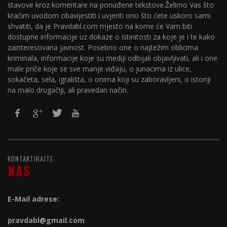
stavove kroz komentare na ponuđene tekstove.Želimo Vas što
kraćim uvodom obavijestiti i uvjeriti ono što ćete uskoro sami
shvatiti, da je Pravdabl.com mjesto na kome će Vam biti
dostupne informacije uz dokaze o istinitosti za koje je i te kako
zainteresovana javnost. Posebno one o najtežim oblicima
kriminala, informacije koje su mediji odbijali objavljivati, ali i one
male priče koje se sve manje viđaju, o junacima iz ulice,
sokačeta, sela, igrališta, o onima koji su zaboravljeni, o istoriji
na malo drugačiji, ali pravedan način.
KONTAKTIRAJTE
NAS
E-Mail adrese:
pravdabl@gmail.com