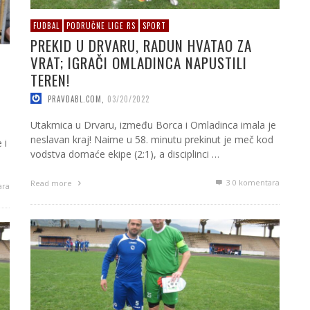
FUDBAL
PODRUČNE LIGE RS
SPORT
PREKID U DRVARU, RADUN HVATAO ZA
VRAT; IGRAČI OMLADINCA NAPUSTILI
TEREN!
PRAVDABL.COM
,
03/20/2022
Utakmica u Drvaru, između Borca i Omladinca imala je
neslavan kraj! Naime u 58. minutu prekinut je meč kod
 i
vodstva domaće ekipe (2:1), a disciplinci …
3
0 komentara
Read more
ara