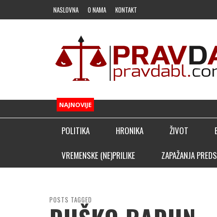
NASLOVNA
O NAMA
KONTAKT
NAJNOVIJE
POLITIKA
HRONIKA
ŽIVOT
FUDBAL
VREMENSKE (NE)PRILIKE
ZAPAŽANJA PREDS
OSTALI SPORTOVI
KLADIONIČARSKI KUTAK
POSTS TAGGED