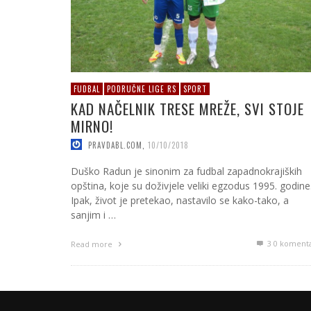
FUDBAL
PODRUČNE LIGE RS
SPORT
KAD NAČELNIK TRESE MREŽE, SVI STOJE
MIRNO!
PRAVDABL.COM
,
10/10/2018
Duško Radun je sinonim za fudbal zapadnokrajiških
opština, koje su doživjele veliki egzodus 1995. godine
Ipak, život je pretekao, nastavilo se kako-tako, a
sanjim i …
3
0 koment
Read more