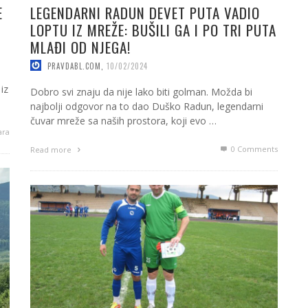
E
LEGENDARNI RADUN DEVET PUTA VADIO
LOPTU IZ MREŽE: BUŠILI GA I PO TRI PUTA
MLAĐI OD NJEGA!
PRAVDABL.COM
,
10/02/2024
iz
Dobro svi znaju da nije lako biti golman. Možda bi
najbolji odgovor na to dao Duško Radun, legendarni
čuvar mreže sa naših prostora, koji evo …
ara
0 Comments
Read more