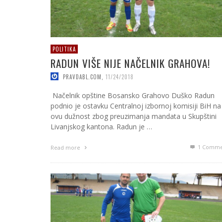
POLITIKA
RADUN VIŠE NIJE NAČELNIK GRAHOVA!
PRAVDABL.COM
,
11/24/2018
Načelnik opštine Bosansko Grahovo Duško Radun
podnio je ostavku Centralnoj izbornoj komisiji BiH na
ovu dužnost zbog preuzimanja mandata u Skupštini
Livanjskog kantona. Radun je …
1
Comme
Read more