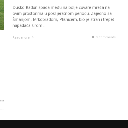
Duško Radun spada među najbolje čuvare mreža na
ovim prostorima u poslijeratnom periodu. Zajedno sa
Šmanjom, Mrkobradom, Plisnićem, bio je strah i trepet
napadača širom …
0 Comments
Read more
.
ara