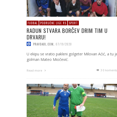
FUDBAL
PODRUČNE LIGE RS
SPORT
RADUN STVARA BORČEV DRIM TIM U
DRVARU!
PRAVDABL.COM
,
07/19/2020
U ekipu se vratio pakleni golgeter Milovan Aćić, a tu je
golman Mateo Miočević.
3
0 koment
Read more