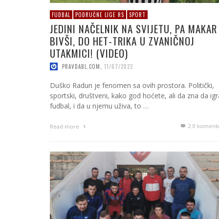
FUDBAL
PODRUČNE LIGE RS
SPORT
JEDINI NAČELNIK NA SVIJETU, PA MAKAR 
BIVŠI, DO HET-TRIKA U ZVANIČNOJ
UTAKMICI! (VIDEO)
PRAVDABL.COM
,
11/07/2022
Duško Radun je fenomen sa ovih prostora. Politički,
sportski, društveni, kako god hoćete, ali da zna da igr
fudbal, i da u njemu uživa, to …
2
0 koment
Read more