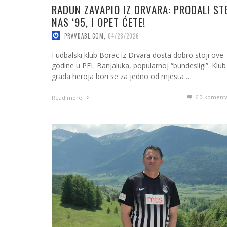
RADUN ZAVAPIO IZ DRVARA: PRODALI ST
NAS ‘95, I OPET ĆETE!
PRAVDABL.COM
,
04/28/2026
Fudbalski klub Borac iz Drvara dosta dobro stoji ove
godine u PFL Banjaluka, popularnoj “bundesligi”. Klub 
grada heroja bori se za jedno od mjesta …
6
0 koment
Read more