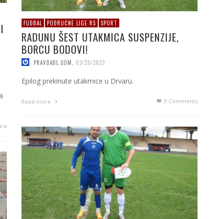
FUDBAL
PODRUČNE LIGE RS
SPORT
I
RADUNU ŠEST UTAKMICA SUSPENZIJE,
BORCU BODOVI!
PRAVDABL.COM
,
03/25/2022
Epilog prekinute utakmice u Drvaru.
a
0 Comments
Read more
ara