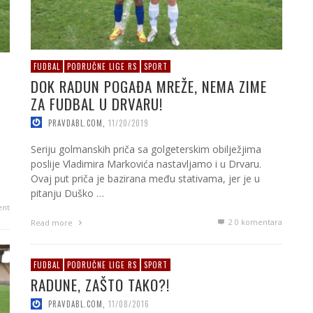
FUDBAL
PODRUČNE LIGE RS
SPORT
DOK RADUN POGAĐA MREŽE, NEMA ZIME
ZA FUDBAL U DRVARU!
PRAVDABL.COM
,
11/20/2019
Seriju golmanskih priča sa golgeterskim obilježjima
poslije Vladimira Markovića nastavljamo i u Drvaru.
Ovaj put priča je bazirana među stativama, jer je u
pitanju Duško …
nt
2
0 komentara
Read more
FUDBAL
PODRUČNE LIGE RS
SPORT
RADUNE, ZAŠTO TAKO?!
PRAVDABL.COM
,
11/08/2016