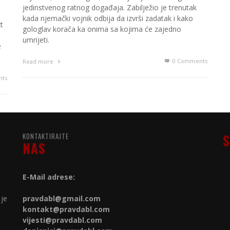
jedinstvenog ratnog događaja. Zabilježio je trenutak
kada njemački vojnik odbija da izvrši zadatak i kako
t
gologlav korača ka onima sa kojima će zajedno
umrijeti.
e
0 Comments
Read more
ts
KONTAKTIRAJTE
S
NAS
E-Mail adrese:
 je
pravdabl@gmail.com
kontakt@
pravdabl.com
vijesti@
pravdabl.com