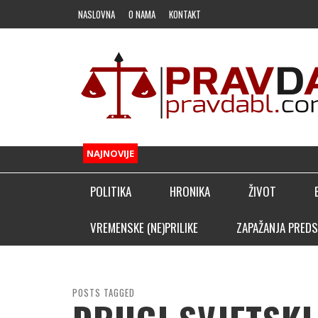
NASLOVNA
O NAMA
KONTAKT
NAJNOVIJE
POLITIKA
HRONIKA
ŽIVOT
FUDBAL
VREMENSKE (NE)PRILIKE
ZAPAŽANJA PREDS
OSTALI SPORTOVI
KLADIONIČARSKI KUTAK
POSTS TAGGED