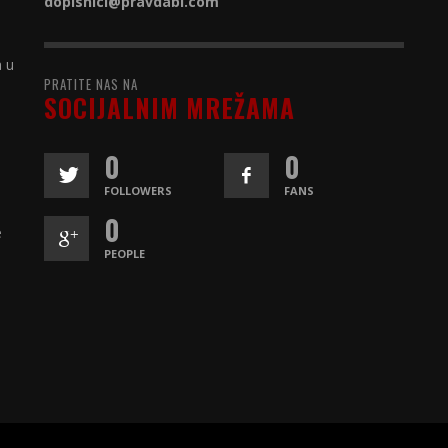
dopisnici@
pravdabl.com
a u
PRATITE NAS NA
SOCIJALNIM MREŽAMA
0
0
FOLLOWERS
FANS
0
e
PEOPLE