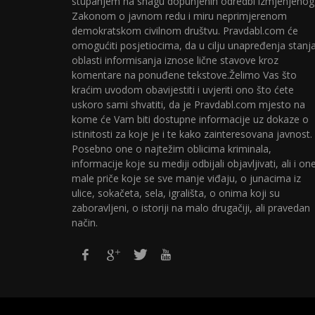
stupanjem na snagu dopunjenih odredbi izmjenjenog
Zakonom o javnom redu i miru neprimjerenom
demokratskom civilnom društvu. Pravdabl.com će
omogućiti posjetiocima, da u cilju unapređenja stanj
oblasti informisanja iznose lične stavove kroz
komentare na ponuđene tekstove.Želimo Vas što
kraćim uvodom obavijestiti i uvjeriti ono što ćete
uskoro sami shvatiti, da je Pravdabl.com mjesto na
kome će Vam biti dostupne informacije uz dokaze o
istinitosti za koje je i te kako zainteresovana javnost.
Posebno one o najtežim oblicima kriminala,
informacije koje su mediji odbijali objavljivati, ali i on
male priče koje se sve manje viđaju, o junacima iz
ulice, sokačeta, sela, igrališta, o onima koji su
zaboravljeni, o istoriji na malo drugačiji, ali pravedan
način.