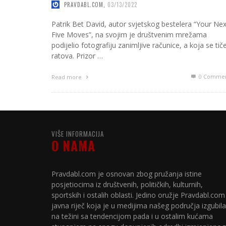
PRAVDABL.COM
,
03/13/2022
Patrik Bet David, autor svjetskog bestelera “Your Nex
Five Moves”, na svojim je društvenim mrežama
podijelio fotografiju zanimljive računice, a koja se tič
ratova. Prizor …
0 Commen
Read more
VIŠE INFORMACIJA
O NAMA
Pravdabl.com je osnovan zbog pružanja istine
posjetiocima iz društvenih, političkih, kulturnih,
sportskih i ostalih oblasti. Jedino oružje Pravdabl.com
javna riječ koja je u medijima našeg područja izgubila
na težini sa tendencijom pada i u ostalim kućama