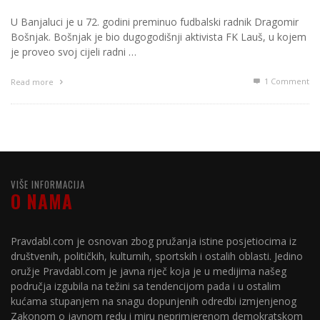
U Banjaluci je u 72. godini preminuo fudbalski radnik Dragomir
Bošnjak. Bošnjak je bio dugogodišnji aktivista FK Lauš, u kojem
je proveo svoj cijeli radni …
1
Comment
Read more
VIŠE INFORMACIJA
O NAMA
Pravdabl.com je osnovan zbog pružanja istine posjetiocima iz
društvenih, političkih, kulturnih, sportskih i ostalih oblasti. Jedino
oružje Pravdabl.com je javna riječ koja je u medijima našeg
područja izgubila na težini sa tendencijom pada i u ostalim
kućama stupanjem na snagu dopunjenih odredbi izmjenjenog
Zakonom o javnom redu i miru neprimjerenom demokratskom