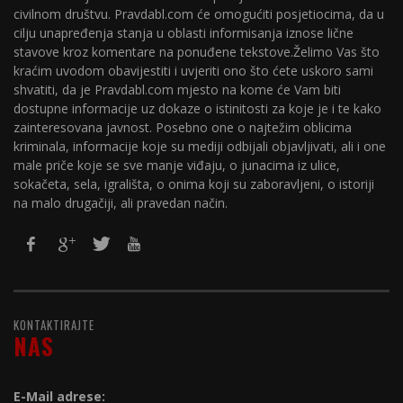
civilnom društvu. Pravdabl.com će omogućiti posjetiocima, da u
cilju unapređenja stanja u oblasti informisanja iznose lične
stavove kroz komentare na ponuđene tekstove.Želimo Vas što
kraćim uvodom obavijestiti i uvjeriti ono što ćete uskoro sami
shvatiti, da je Pravdabl.com mjesto na kome će Vam biti
dostupne informacije uz dokaze o istinitosti za koje je i te kako
zainteresovana javnost. Posebno one o najtežim oblicima
kriminala, informacije koje su mediji odbijali objavljivati, ali i one
male priče koje se sve manje viđaju, o junacima iz ulice,
sokačeta, sela, igrališta, o onima koji su zaboravljeni, o istoriji
na malo drugačiji, ali pravedan način.
KONTAKTIRAJTE
NAS
E-Mail adrese: