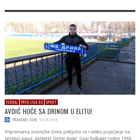
FUDBAL
PRVA LIGA RS
SPORT
AVDIĆ HOĆE SA DRINOM U ELITU!
PRAVDABL.COM
,
01/24/2018
Pripremama zvorničke Drine priključio se i veliko pojačanje na
zimskoj pauzi, golgeter Demir Avdić. Ovaj fudbaler rođen 1990.