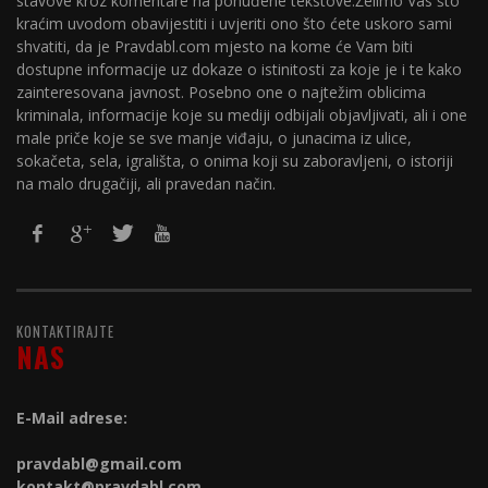
stavove kroz komentare na ponuđene tekstove.Želimo Vas što
kraćim uvodom obavijestiti i uvjeriti ono što ćete uskoro sami
shvatiti, da je Pravdabl.com mjesto na kome će Vam biti
dostupne informacije uz dokaze o istinitosti za koje je i te kako
zainteresovana javnost. Posebno one o najtežim oblicima
kriminala, informacije koje su mediji odbijali objavljivati, ali i one
male priče koje se sve manje viđaju, o junacima iz ulice,
sokačeta, sela, igrališta, o onima koji su zaboravljeni, o istoriji
na malo drugačiji, ali pravedan način.
KONTAKTIRAJTE
NAS
E-Mail adrese:
pravdabl@gmail.com
kontakt@
pravdabl.com