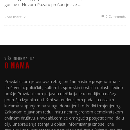
godine u Novom Pazaru prošao je sve …
0 Comments
Read more
VIŠE INFORMACIJA
O NAMA
Pravdabl.com je osnovan zbog pružanja istine posjetiocima iz
društvenih, političkih, kulturnih, sportskih i ostalih oblasti. Jedino
oružje Pravdabl.com je javna riječ koja je u medijima našeg
područja izgubila na težini sa tendencijom pada i u ostalim
kućama stupanjem na snagu dopunjenih odredbi izmjenjenog
Zakonom o javnom redu i miru neprimjerenom demokratskom
civilnom društvu. Pravdabl.com će omogućiti posjetiocima, da u
cilju unapređenja stanja u oblasti informisanja iznose lične