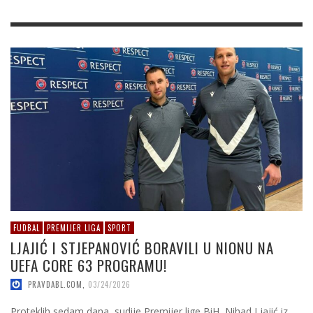
FUDBAL
PREMIJER LIGA
SPORT
LJAJIĆ I STJEPANOVIĆ BORAVILI U NIONU NA
UEFA CORE 63 PROGRAMU!
PRAVDABL.COM
,
03/24/2026
Proteklih sedam dana, sudije Premijer lige BiH, Nihad Ljajić iz