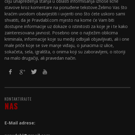
cilju unapređenja stanja u oblasti informisanja iznose lične
stavove kroz komentare na ponuđene tekstove.Želimo Vas što
kraćim uvodom obavijestiti i uvjeriti ono što ćete uskoro sami
shvatiti, da je Pravdabl.com mjesto na kome će Vam biti
dostupne informacije uz dokaze o istinitosti za koje je i te kako
zainteresovana javnost. Posebno one o najtežim oblicima
kriminala, informacije koje su mediji odbijali objavljivati, ali i one
male priče koje se sve manje viđaju, o junacima iz ulice,
sokačeta, sela, igrališta, o onima koji su zaboravljeni, o istoriji
na malo drugačiji, ali pravedan način.
KONTAKTIRAJTE
NAS
E-Mail adrese: