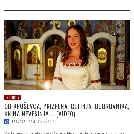
ISTORIJA
OD KRUŠEVCA, PRIZRENA, CETINJA, DUBROVNIKA,
KNINA NEVESINJA…. (VIDEO)
PRAVDABL.COM
,
12/19/2017
Kada neko ima glas kao Danica Nikić, onda možete slobodno