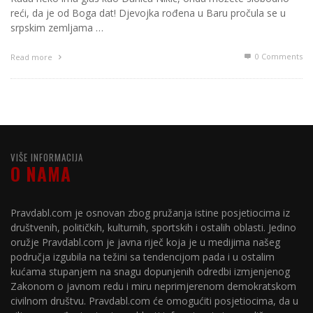
reći, da je od Boga dat! Djevojka rođena u Baru pročula se u
srpskim zemljama …
0 Comments
Read more
VIŠE INFORMACIJA
O NAMA
Pravdabl.com je osnovan zbog pružanja istine posjetiocima iz
društvenih, političkih, kulturnih, sportskih i ostalih oblasti. Jedino
oružje Pravdabl.com je javna riječ koja je u medijima našeg
područja izgubila na težini sa tendencijom pada i u ostalim
kućama stupanjem na snagu dopunjenih odredbi izmjenjenog
Zakonom o javnom redu i miru neprimjerenom demokratskom
civilnom društvu. Pravdabl.com će omogućiti posjetiocima, da u