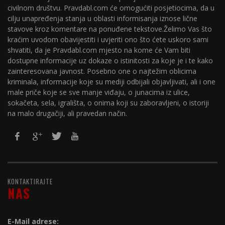
civilnom društvu. Pravdabl.com će omogućiti posjetiocima, da u
cilju unapređenja stanja u oblasti informisanja iznose lične
stavove kroz komentare na ponuđene tekstove.Želimo Vas što
kraćim uvodom obavijestiti i uvjeriti ono što ćete uskoro sami
shvatiti, da je Pravdabl.com mjesto na kome će Vam biti
dostupne informacije uz dokaze o istinitosti za koje je i te kako
zainteresovana javnost. Posebno one o najtežim oblicima
kriminala, informacije koje su mediji odbijali objavljivati, ali i one
male priče koje se sve manje viđaju, o junacima iz ulice,
sokačeta, sela, igrališta, o onima koji su zaboravljeni, o istoriji
na malo drugačiji, ali pravedan način.
KONTAKTIRAJTE
NAS
E-Mail adrese: