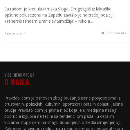
Sa radom je krenula i trnska Sloga! Drugoligaš iz laktaške
opštine polusezonu na Zapadu završio je na trećoj poziciji.
Trenerski tandem Branislav Simidžija – Nikola …
0 Comments
Read more
VIŠE INFORMACIJA
O NAMA
Pravdabl.com je osnovan zbog pružanja istine posjetiocima iz
društvenih, političkih, kulturnih, sportskih i ostalih oblasti. Jedino
oružje Pravdabl.com je javna riječ koja je u medijima našeg
područja izgubila na težini sa tendencijom pada i u ostalim
kućama stupanjem na snagu dopunjenih odredbi izmjenjenog
Zakonom o javnom redu i miru neprimjerenom demokratskom