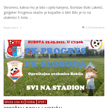
Skromno, kakva mu je bila i cijela karijera, Borislav Boki Laketić,
golgeter Progresa okačio je kopačke o klin! Bilo je to na
utakmici 5. kola …
2
0 komentara
Read more
DRUGA LIGA RS
FUDBAL
SPORT