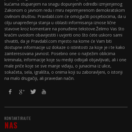
kućama stupanjem na snagu dopunjenih odredbi izmjenjenog
Zakonom o javnom redu i miru neprimjerenom demokratskom
civilnom društvu. Pravdabl.com će omogućiti posjetiocima, da u
cilju unapređenja stanja u oblasti informisanja iznose lične
stavove kroz komentare na ponuđene tekstove.Želimo Vas što
kraćim uvodom obavijestiti i uvjeriti ono što ćete uskoro sami
shvatiti, da je Pravdabl.com mjesto na kome će Vam biti
dostupne informacije uz dokaze o istinitosti za koje je i te kako
zainteresovana javnost. Posebno one o najtežim oblicima
kriminala, informacije koje su mediji odbijali objavljivati, ali i one
male priče koje se sve manje viđaju, o junacima iz ulice,
sokačeta, sela, igrališta, o onima koji su zaboravljeni, o istoriji
na malo drugačiji, ali pravedan način.
KONTAKTIRAJTE
NAS