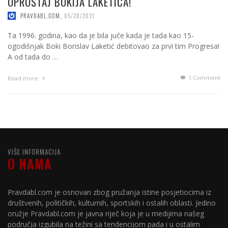
OPROŠTAJ BOKIJA LAKETIĆA!
PRAVDABL.COM
,
05/28/2021
Ta 1996. godina, kao da je bila juče kada je tada kao 15-
ogodišnjak Boki Borislav Laketić debitovao za prvi tim Progresa!
A od tada do …
1
Comment
Read more
VIŠE INFORMACIJA
O NAMA
Pravdabl.com je osnovan zbog pružanja istine posjetiocima iz
društvenih, političkih, kulturnih, sportskih i ostalih oblasti. Jedino
oružje Pravdabl.com je javna riječ koja je u medijima našeg
područja izgubila na težini sa tendencijom pada i u ostalim