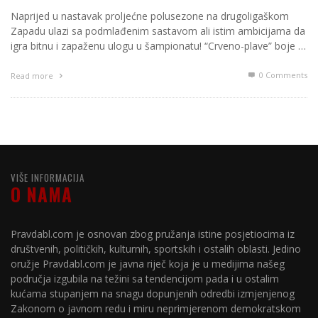
Naprijed u nastavak proljećne polusezone na drugoligaškom
Zapadu ulazi sa podmlađenim sastavom ali istim ambicijama da
igra bitnu i zapaženu ulogu u šampionatu! “Crveno-plave” boje …
0 Comments
Read more
VIŠE INFORMACIJA
O NAMA
Pravdabl.com je osnovan zbog pružanja istine posjetiocima iz
društvenih, političkih, kulturnih, sportskih i ostalih oblasti. Jedino
oružje Pravdabl.com je javna riječ koja je u medijima našeg
područja izgubila na težini sa tendencijom pada i u ostalim
kućama stupanjem na snagu dopunjenih odredbi izmjenjenog
Zakonom o javnom redu i miru neprimjerenom demokratskom