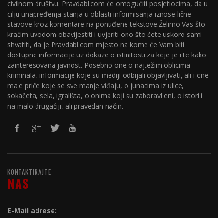
civilnom društvu. Pravdabl.com će omogućiti posjetiocima, da u
cilju unapređenja stanja u oblasti informisanja iznose lične
stavove kroz komentare na ponuđene tekstove.Želimo Vas što
kraćim uvodom obavijestiti i uvjeriti ono što ćete uskoro sami
shvatiti, da je Pravdabl.com mjesto na kome će Vam biti
dostupne informacije uz dokaze o istinitosti za koje je i te kako
zainteresovana javnost. Posebno one o najtežim oblicima
kriminala, informacije koje su mediji odbijali objavljivati, ali i one
male priče koje se sve manje viđaju, o junacima iz ulice,
sokačeta, sela, igrališta, o onima koji su zaboravljeni, o istoriji
na malo drugačiji, ali pravedan način.
KONTAKTIRAJTE
NAS
E-Mail adrese: