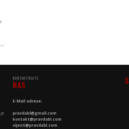
a
n
nt
KONTAKTIRAJTE
S
NAS
E-Mail adrese:
 je
pravdabl@gmail.com
kontakt@
pravdabl.com
vijesti@
pravdabl.com