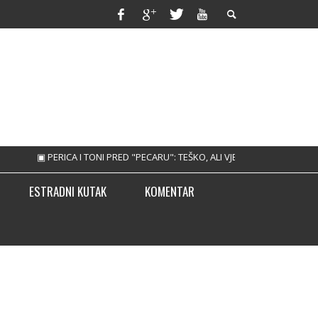
▣ PERICA I TONI PRED "PECARU": TEŠKO, ALI VJERUJEMO!
▣ TREBINJAC
ESTRADNI KUTAK
KOMENTAR