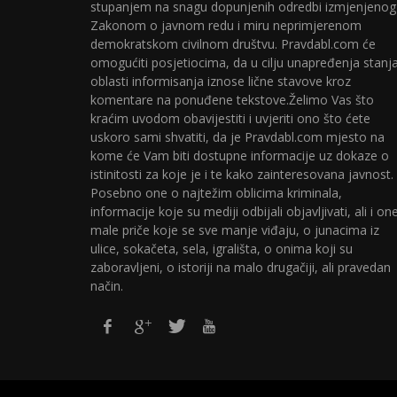
stupanjem na snagu dopunjenih odredbi izmjenjenog
Zakonom o javnom redu i miru neprimjerenom
demokratskom civilnom društvu. Pravdabl.com će
omogućiti posjetiocima, da u cilju unapređenja stanj
oblasti informisanja iznose lične stavove kroz
komentare na ponuđene tekstove.Želimo Vas što
kraćim uvodom obavijestiti i uvjeriti ono što ćete
uskoro sami shvatiti, da je Pravdabl.com mjesto na
kome će Vam biti dostupne informacije uz dokaze o
istinitosti za koje je i te kako zainteresovana javnost.
Posebno one o najtežim oblicima kriminala,
informacije koje su mediji odbijali objavljivati, ali i on
male priče koje se sve manje viđaju, o junacima iz
ulice, sokačeta, sela, igrališta, o onima koji su
zaboravljeni, o istoriji na malo drugačiji, ali pravedan
način.