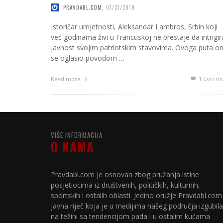
PRAVDABL.COM
,
01/31/2019
Istoričar umjetnosti, Aleksandar Lambros, Srbin koji
već godinama živi u Francuskoj ne prestaje da intrigir
javnost svojim patriotskim stavovima. Ovoga puta o
se oglasio povodom …
1
Comme
Read more
VIŠE INFORMACIJA
O NAMA
Pravdabl.com je osnovan zbog pružanja istine
posjetiocima iz društvenih, političkih, kulturnih,
sportskih i ostalih oblasti. Jedino oružje Pravdabl.com
javna riječ koja je u medijima našeg područja izgubila
na težini sa tendencijom pada i u ostalim kućama