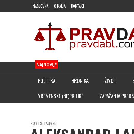
NASLOVNA
O NAMA
KONTAKT
NAJNOVIJE
POLITIKA
HRONIKA
ŽIVOT
FUDBAL
VREMENSKE (NE)PRILIKE
ZAPAŽANJA PREDS
OSTALI SPORTOVI
KLADIONIČARSKI KUTAK
POSTS TAGGED