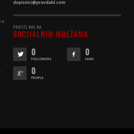
dopisnici@
pravdabl.com
a u
PRATITE NAS NA
SOCIJALNIM MREŽAMA
0
0
FOLLOWERS
FANS
0
e
PEOPLE